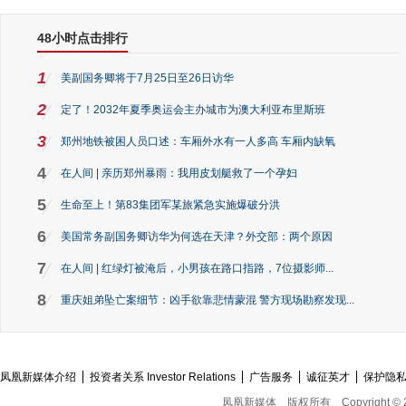
48小时点击排行
1
美副国务卿将于7月25日至26日访华
2
定了！2032年夏季奥运会主办城市为澳大利亚布里斯班
3
郑州地铁被困人员口述：车厢外水有一人多高 车厢内缺氧
4
在人间 | 亲历郑州暴雨：我用皮划艇救了一个孕妇
5
生命至上！第83集团军某旅紧急实施爆破分洪
6
美国常务副国务卿访华为何选在天津？外交部：两个原因
7
在人间 | 红绿灯被淹后，小男孩在路口指路，7位摄影师...
8
重庆姐弟坠亡案细节：凶手欲靠悲情蒙混 警方现场勘察发现...
凤凰新媒体介绍
投资者关系 Investor Relations
广告服务
诚征英才
保护隐
凤凰新媒体
版权所有
Copyright © 