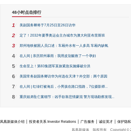
48小时点击排行
1
美副国务卿将于7月25日至26日访华
2
定了！2032年夏季奥运会主办城市为澳大利亚布里斯班
3
郑州地铁被困人员口述：车厢外水有一人多高 车厢内缺氧
4
在人间 | 亲历郑州暴雨：我用皮划艇救了一个孕妇
5
生命至上！第83集团军某旅紧急实施爆破分洪
6
美国常务副国务卿访华为何选在天津？外交部：两个原因
7
在人间 | 红绿灯被淹后，小男孩在路口指路，7位摄影师...
8
重庆姐弟坠亡案细节：凶手欲靠悲情蒙混 警方现场勘察发现...
凤凰新媒体介绍
投资者关系 Investor Relations
广告服务
诚征英才
保护隐
凤凰新媒体
版权所有
Copyright © 