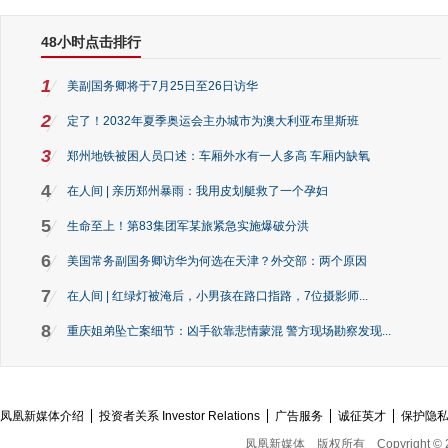
48小时点击排行
1
美副国务卿将于7月25日至26日访华
2
定了！2032年夏季奥运会主办城市为澳大利亚布里斯班
3
郑州地铁被困人员口述：车厢外水有一人多高 车厢内缺氧
4
在人间 | 亲历郑州暴雨：我用皮划艇救了一个孕妇
5
生命至上！第83集团军某旅紧急实施爆破分洪
6
美国常务副国务卿访华为何选在天津？外交部：两个原因
7
在人间 | 红绿灯被淹后，小男孩在路口指路，7位摄影师...
8
重庆姐弟坠亡案细节：凶手欲靠悲情蒙混 警方现场勘察发现...
凤凰新媒体介绍
投资者关系 Investor Relations
广告服务
诚征英才
保护隐
凤凰新媒体
版权所有
Copyright © 