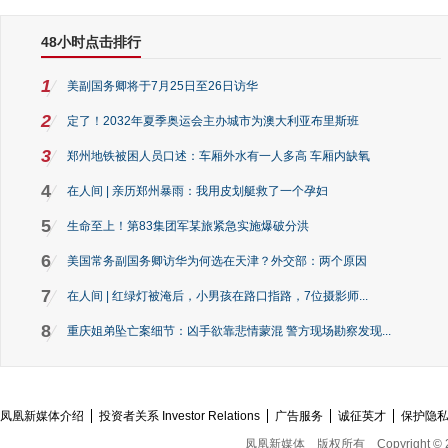
48小时点击排行
1
美副国务卿将于7月25日至26日访华
2
定了！2032年夏季奥运会主办城市为澳大利亚布里斯班
3
郑州地铁被困人员口述：车厢外水有一人多高 车厢内缺氧
4
在人间 | 亲历郑州暴雨：我用皮划艇救了一个孕妇
5
生命至上！第83集团军某旅紧急实施爆破分洪
6
美国常务副国务卿访华为何选在天津？外交部：两个原因
7
在人间 | 红绿灯被淹后，小男孩在路口指路，7位摄影师...
8
重庆姐弟坠亡案细节：凶手欲靠悲情蒙混 警方现场勘察发现...
凤凰新媒体介绍
投资者关系 Investor Relations
广告服务
诚征英才
保护隐
凤凰新媒体
版权所有
Copyright © 