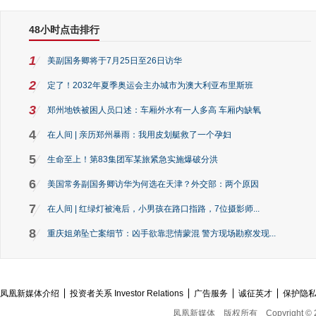
48小时点击排行
1
美副国务卿将于7月25日至26日访华
2
定了！2032年夏季奥运会主办城市为澳大利亚布里斯班
3
郑州地铁被困人员口述：车厢外水有一人多高 车厢内缺氧
4
在人间 | 亲历郑州暴雨：我用皮划艇救了一个孕妇
5
生命至上！第83集团军某旅紧急实施爆破分洪
6
美国常务副国务卿访华为何选在天津？外交部：两个原因
7
在人间 | 红绿灯被淹后，小男孩在路口指路，7位摄影师...
8
重庆姐弟坠亡案细节：凶手欲靠悲情蒙混 警方现场勘察发现...
凤凰新媒体介绍
投资者关系 Investor Relations
广告服务
诚征英才
保护隐
凤凰新媒体
版权所有
Copyright © 