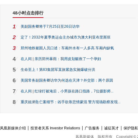
48小时点击排行
1
美副国务卿将于7月25日至26日访华
2
定了！2032年夏季奥运会主办城市为澳大利亚布里斯班
3
郑州地铁被困人员口述：车厢外水有一人多高 车厢内缺氧
4
在人间 | 亲历郑州暴雨：我用皮划艇救了一个孕妇
5
生命至上！第83集团军某旅紧急实施爆破分洪
6
美国常务副国务卿访华为何选在天津？外交部：两个原因
7
在人间 | 红绿灯被淹后，小男孩在路口指路，7位摄影师...
8
重庆姐弟坠亡案细节：凶手欲靠悲情蒙混 警方现场勘察发现...
凤凰新媒体介绍
投资者关系 Investor Relations
广告服务
诚征英才
保护隐
凤凰新媒体
版权所有
Copyright © 