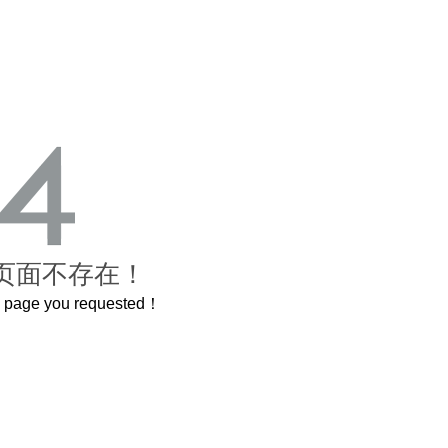
页面不存在！
he page you requested！
这个3.2米的长卷，还原了600岁的紫禁城