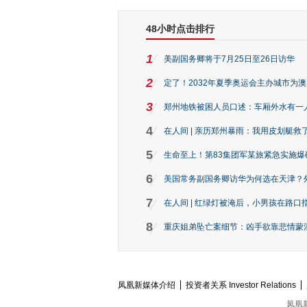
48小时点击排行
1
美副国务卿将于7月25日至26日访华
2
定了！2032年夏季奥运会主办城市为
3
郑州地铁被困人员口述：车厢外水有一
4
在人间 | 亲历郑州暴雨：我用皮划艇救
5
生命至上！第83集团军某旅紧急实施爆
6
美国常务副国务卿访华为何选在天津？
7
在人间 | 红绿灯被淹后，小男孩在路口指
8
重庆姐弟坠亡案细节：凶手欲靠悲情蒙混 
凤凰新媒体介绍
投资者关系 Investor Relations
凤凰