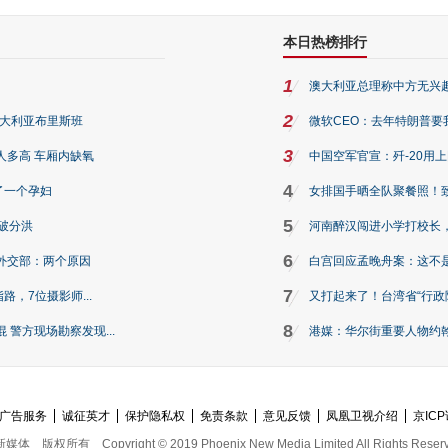
本日热榜排行
1
澳大利亚总理称中方无兴
2
澳大利亚布里斯班
微软CEO：去年特朗普要我们收
3
人多高 车厢内缺氧
中国空军官宣：歼-20用
4
了一个孕妇
女排国手晒全队聚餐照！
5
破分洪
河南醉汉闯进小学打校长，
6
外交部：两个原因
白宫回应孟晚舟案：这不
7
路，7位摄影师...
又打起来了！台湾省“行政院
8
警方现场勘察发现...
港媒：华尔街重要人物约翰·
广告服务
诚征英才
保护隐私权
免责条款
意见反馈
凤凰卫视介绍
京ICP
新媒体
版权所有
Copyright © 2019 Phoenix New Media Limited All Rights Reser