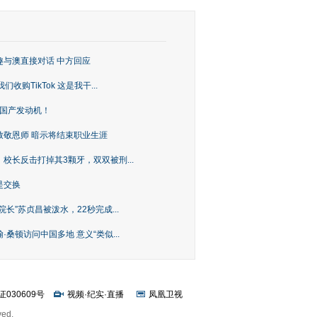
趣与澳直接对话 中方回应
购TikTok 这是我干...
上国产发动机！
致敬恩师 暗示将结束职业生涯
校长反击打掉其3颗牙，双双被刑...
是交换
长”苏贞昌被泼水，22秒完成...
桑顿访问中国多地 意义“类似...
证030609号
视频
·
纪实
·
直播
凤凰卫视
ved.