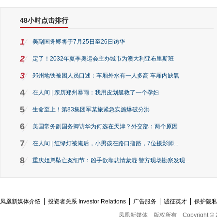
48小时点击排行
1
美副国务卿将于7月25日至26日访华
2
定了！2032年夏季奥运会主办城市为澳大利亚布里斯班
3
郑州地铁被困人员口述：车厢外水有一人多高 车厢内缺氧
4
在人间 | 亲历郑州暴雨：我用皮划艇救了一个孕妇
5
生命至上！第83集团军某旅紧急实施爆破分洪
6
美国常务副国务卿访华为何选在天津？外交部：两个原因
7
在人间 | 红绿灯被淹后，小男孩在路口指路，7位摄影师...
8
重庆姐弟坠亡案细节：凶手欲靠悲情蒙混 警方现场勘察发现...
凤凰新媒体介绍
投资者关系 Investor Relations
广告服务
诚征英才
保护隐
凤凰新媒体
版权所有
Copyright © 