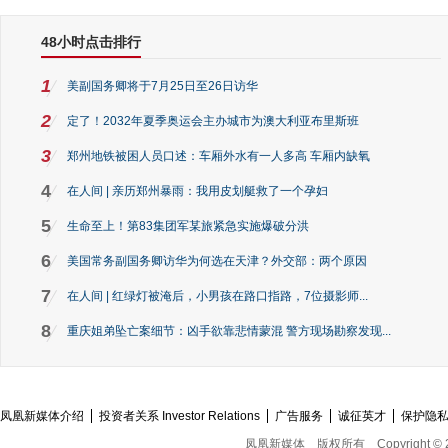
48小时点击排行
1
美副国务卿将于7月25日至26日访华
2
定了！2032年夏季奥运会主办城市为澳大利亚布里斯班
3
郑州地铁被困人员口述：车厢外水有一人多高 车厢内缺氧
4
在人间 | 亲历郑州暴雨：我用皮划艇救了一个孕妇
5
生命至上！第83集团军某旅紧急实施爆破分洪
6
美国常务副国务卿访华为何选在天津？外交部：两个原因
7
在人间 | 红绿灯被淹后，小男孩在路口指路，7位摄影师...
8
重庆姐弟坠亡案细节：凶手欲靠悲情蒙混 警方现场勘察发现...
凤凰新媒体介绍
投资者关系 Investor Relations
广告服务
诚征英才
保护隐
凤凰新媒体
版权所有
Copyright © 