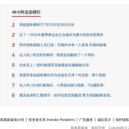
48小时点击排行
1
美副国务卿将于7月25日至26日访华
2
定了！2032年夏季奥运会主办城市为澳大利亚布里斯班
3
郑州地铁被困人员口述：车厢外水有一人多高 车厢内缺氧
4
在人间 | 亲历郑州暴雨：我用皮划艇救了一个孕妇
5
生命至上！第83集团军某旅紧急实施爆破分洪
6
美国常务副国务卿访华为何选在天津？外交部：两个原因
7
在人间 | 红绿灯被淹后，小男孩在路口指路，7位摄影师...
8
重庆姐弟坠亡案细节：凶手欲靠悲情蒙混 警方现场勘察发现...
凤凰新媒体介绍
投资者关系 Investor Relations
广告服务
诚征英才
保护隐
凤凰新媒体
版权所有
Copyright © 