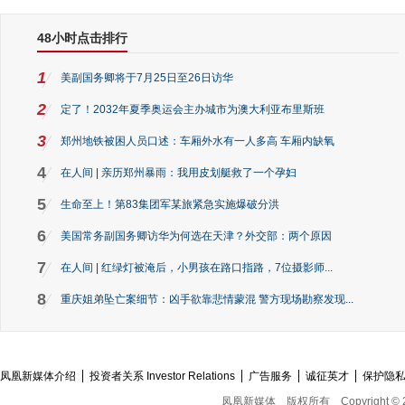
48小时点击排行
1
美副国务卿将于7月25日至26日访华
2
定了！2032年夏季奥运会主办城市为澳大利亚布里斯班
3
郑州地铁被困人员口述：车厢外水有一人多高 车厢内缺氧
4
在人间 | 亲历郑州暴雨：我用皮划艇救了一个孕妇
5
生命至上！第83集团军某旅紧急实施爆破分洪
6
美国常务副国务卿访华为何选在天津？外交部：两个原因
7
在人间 | 红绿灯被淹后，小男孩在路口指路，7位摄影师...
8
重庆姐弟坠亡案细节：凶手欲靠悲情蒙混 警方现场勘察发现...
凤凰新媒体介绍
投资者关系 Investor Relations
广告服务
诚征英才
保护隐
凤凰新媒体
版权所有
Copyright © 