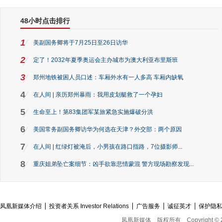
48小时点击排行
1
美副国务卿将于7月25日至26日访华
2
定了！2032年夏季奥运会主办城市为澳大利亚布里斯班
3
郑州地铁被困人员口述：车厢外水有一人多高 车厢内缺氧
4
在人间 | 亲历郑州暴雨：我用皮划艇救了一个孕妇
5
生命至上！第83集团军某旅紧急实施爆破分洪
6
美国常务副国务卿访华为何选在天津？外交部：两个原因
7
在人间 | 红绿灯被淹后，小男孩在路口指路，7位摄影师...
8
重庆姐弟坠亡案细节：凶手欲靠悲情蒙混 警方现场勘察发现...
凤凰新媒体介绍
投资者关系 Investor Relations
广告服务
诚征英才
保护隐
凤凰新媒体
版权所有
Copyright © 