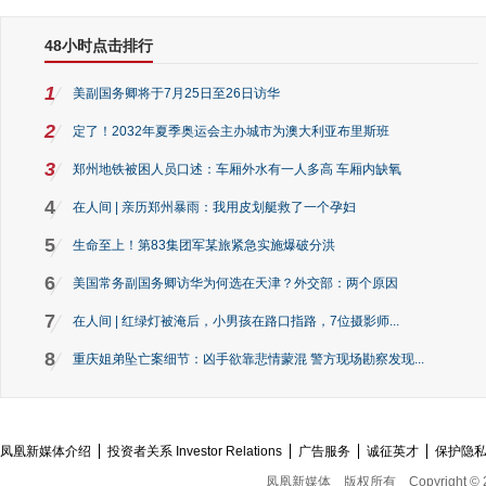
48小时点击排行
1
美副国务卿将于7月25日至26日访华
2
定了！2032年夏季奥运会主办城市为澳大利亚布里斯班
3
郑州地铁被困人员口述：车厢外水有一人多高 车厢内缺氧
4
在人间 | 亲历郑州暴雨：我用皮划艇救了一个孕妇
5
生命至上！第83集团军某旅紧急实施爆破分洪
6
美国常务副国务卿访华为何选在天津？外交部：两个原因
7
在人间 | 红绿灯被淹后，小男孩在路口指路，7位摄影师...
8
重庆姐弟坠亡案细节：凶手欲靠悲情蒙混 警方现场勘察发现...
凤凰新媒体介绍
投资者关系 Investor Relations
广告服务
诚征英才
保护隐
凤凰新媒体
版权所有
Copyright © 