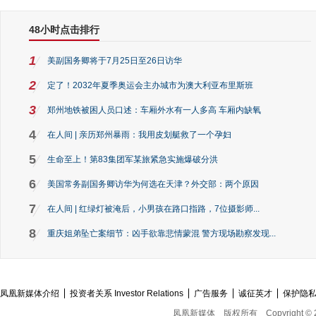
48小时点击排行
1
美副国务卿将于7月25日至26日访华
2
定了！2032年夏季奥运会主办城市为澳大利亚布里斯班
3
郑州地铁被困人员口述：车厢外水有一人多高 车厢内缺氧
4
在人间 | 亲历郑州暴雨：我用皮划艇救了一个孕妇
5
生命至上！第83集团军某旅紧急实施爆破分洪
6
美国常务副国务卿访华为何选在天津？外交部：两个原因
7
在人间 | 红绿灯被淹后，小男孩在路口指路，7位摄影师...
8
重庆姐弟坠亡案细节：凶手欲靠悲情蒙混 警方现场勘察发现...
凤凰新媒体介绍
投资者关系 Investor Relations
广告服务
诚征英才
保护隐
凤凰新媒体
版权所有
Copyright © 