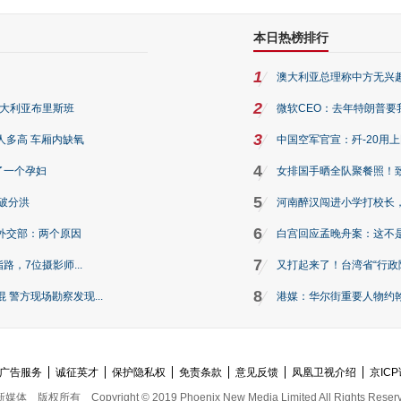
本日热榜排行
1
澳大利亚总理称中方无兴
2
澳大利亚布里斯班
微软CEO：去年特朗普要我们收
3
人多高 车厢内缺氧
中国空军官宣：歼-20用
4
了一个孕妇
女排国手晒全队聚餐照！
5
破分洪
河南醉汉闯进小学打校长，
6
外交部：两个原因
白宫回应孟晚舟案：这不
7
路，7位摄影师...
又打起来了！台湾省“行政院
8
警方现场勘察发现...
港媒：华尔街重要人物约翰·
广告服务
诚征英才
保护隐私权
免责条款
意见反馈
凤凰卫视介绍
京ICP
新媒体
版权所有
Copyright © 2019 Phoenix New Media Limited All Rights Reser