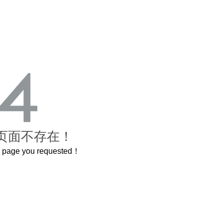
页面不存在！
he page you requested！
这个3.2米的长卷，还原了600岁的紫禁城