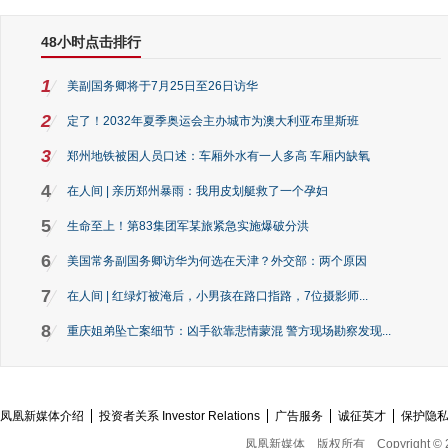
48小时点击排行
1
美副国务卿将于7月25日至26日访华
2
定了！2032年夏季奥运会主办城市为澳大利亚布里斯班
3
郑州地铁被困人员口述：车厢外水有一人多高 车厢内缺氧
4
在人间 | 亲历郑州暴雨：我用皮划艇救了一个孕妇
5
生命至上！第83集团军某旅紧急实施爆破分洪
6
美国常务副国务卿访华为何选在天津？外交部：两个原因
7
在人间 | 红绿灯被淹后，小男孩在路口指路，7位摄影师...
8
重庆姐弟坠亡案细节：凶手欲靠悲情蒙混 警方现场勘察发现...
凤凰新媒体介绍
投资者关系 Investor Relations
广告服务
诚征英才
保护隐
凤凰新媒体
版权所有
Copyright © 