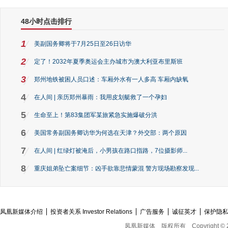
48小时点击排行
1
美副国务卿将于7月25日至26日访华
2
定了！2032年夏季奥运会主办城市为澳大利亚布里斯班
3
郑州地铁被困人员口述：车厢外水有一人多高 车厢内缺氧
4
在人间 | 亲历郑州暴雨：我用皮划艇救了一个孕妇
5
生命至上！第83集团军某旅紧急实施爆破分洪
6
美国常务副国务卿访华为何选在天津？外交部：两个原因
7
在人间 | 红绿灯被淹后，小男孩在路口指路，7位摄影师...
8
重庆姐弟坠亡案细节：凶手欲靠悲情蒙混 警方现场勘察发现...
凤凰新媒体介绍
投资者关系 Investor Relations
广告服务
诚征英才
保护隐
凤凰新媒体
版权所有
Copyright © 