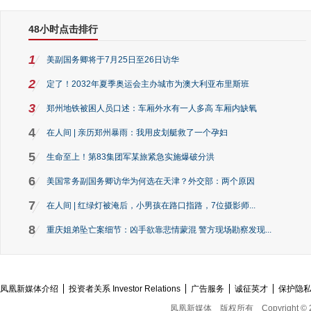
48小时点击排行
1
美副国务卿将于7月25日至26日访华
2
定了！2032年夏季奥运会主办城市为澳大利亚布里斯班
3
郑州地铁被困人员口述：车厢外水有一人多高 车厢内缺氧
4
在人间 | 亲历郑州暴雨：我用皮划艇救了一个孕妇
5
生命至上！第83集团军某旅紧急实施爆破分洪
6
美国常务副国务卿访华为何选在天津？外交部：两个原因
7
在人间 | 红绿灯被淹后，小男孩在路口指路，7位摄影师...
8
重庆姐弟坠亡案细节：凶手欲靠悲情蒙混 警方现场勘察发现...
凤凰新媒体介绍
投资者关系 Investor Relations
广告服务
诚征英才
保护隐
凤凰新媒体
版权所有
Copyright © 