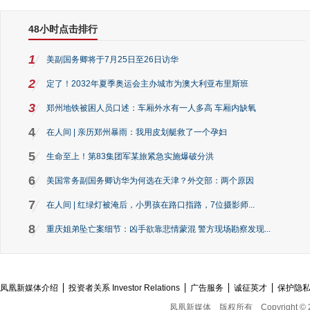
48小时点击排行
1
美副国务卿将于7月25日至26日访华
2
定了！2032年夏季奥运会主办城市为澳大利亚布里斯班
3
郑州地铁被困人员口述：车厢外水有一人多高 车厢内缺氧
4
在人间 | 亲历郑州暴雨：我用皮划艇救了一个孕妇
5
生命至上！第83集团军某旅紧急实施爆破分洪
6
美国常务副国务卿访华为何选在天津？外交部：两个原因
7
在人间 | 红绿灯被淹后，小男孩在路口指路，7位摄影师...
8
重庆姐弟坠亡案细节：凶手欲靠悲情蒙混 警方现场勘察发现...
凤凰新媒体介绍
投资者关系 Investor Relations
广告服务
诚征英才
保护隐
凤凰新媒体
版权所有
Copyright © 