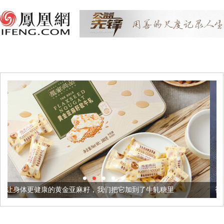
金亚麻籽，我们把它加到了牛轧糖里
被列入佛家七宝的它到