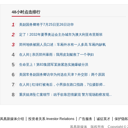
48小时点击排行
1
美副国务卿将于7月25日至26日访华
2
定了！2032年夏季奥运会主办城市为澳大利亚布里斯班
3
郑州地铁被困人员口述：车厢外水有一人多高 车厢内缺氧
4
在人间 | 亲历郑州暴雨：我用皮划艇救了一个孕妇
5
生命至上！第83集团军某旅紧急实施爆破分洪
6
美国常务副国务卿访华为何选在天津？外交部：两个原因
7
在人间 | 红绿灯被淹后，小男孩在路口指路，7位摄影师...
8
重庆姐弟坠亡案细节：凶手欲靠悲情蒙混 警方现场勘察发现...
凤凰新媒体介绍
投资者关系 Investor Relations
广告服务
诚征英才
保护隐
凤凰新媒体
版权所有
Copyright © 