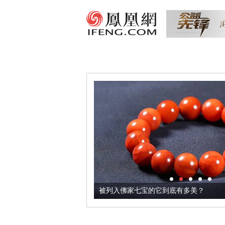
把它加到了牛轧糖里
被列入佛家七宝的它到底有多美？