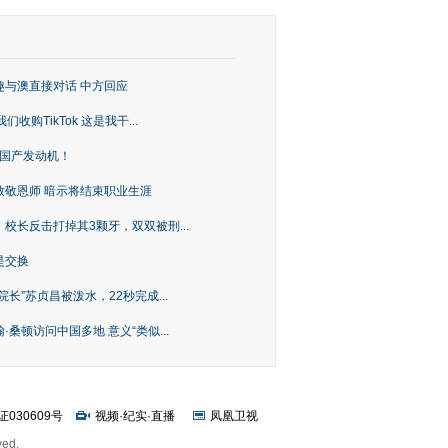
趣与澳直接对话 中方回应
购TikTok 这是我干...
上国产发动机！
致敬恩师 暗示将结束职业生涯
校长反击打掉其3颗牙，双双被刑...
是交换
长”苏贞昌被泼水，22秒完成...
桑顿访问中国多地 意义“类似...
证030609号
视频
·
纪实
·
直播
凤凰卫视
ved.