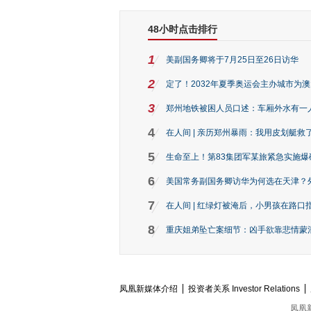
48小时点击排行
1
美副国务卿将于7月25日至26日访华
2
定了！2032年夏季奥运会主办城市为
3
郑州地铁被困人员口述：车厢外水有一
4
在人间 | 亲历郑州暴雨：我用皮划艇救
5
生命至上！第83集团军某旅紧急实施爆
6
美国常务副国务卿访华为何选在天津？
7
在人间 | 红绿灯被淹后，小男孩在路口指
8
重庆姐弟坠亡案细节：凶手欲靠悲情蒙混 
凤凰新媒体介绍
投资者关系 Investor Relations
凤凰