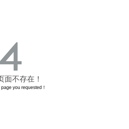
页面不存在！
he page you requested！
曲奇届的“爱马仕”把你的爱封在罐子里送给TA