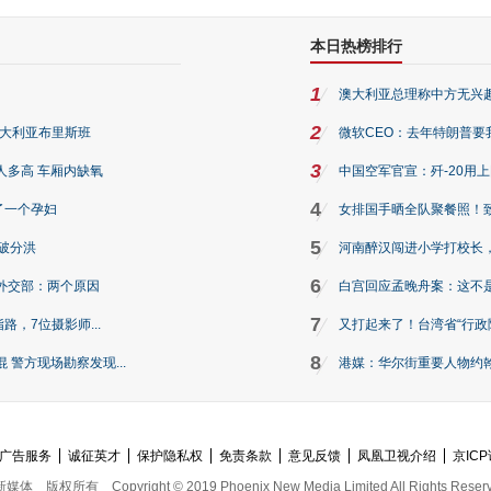
本日热榜排行
1
澳大利亚总理称中方无兴
2
澳大利亚布里斯班
微软CEO：去年特朗普要我们收
3
人多高 车厢内缺氧
中国空军官宣：歼-20用
4
了一个孕妇
女排国手晒全队聚餐照！
5
破分洪
河南醉汉闯进小学打校长，
6
外交部：两个原因
白宫回应孟晚舟案：这不
7
路，7位摄影师...
又打起来了！台湾省“行政院
8
警方现场勘察发现...
港媒：华尔街重要人物约翰·
广告服务
诚征英才
保护隐私权
免责条款
意见反馈
凤凰卫视介绍
京ICP
新媒体
版权所有
Copyright © 2019 Phoenix New Media Limited All Rights Reser