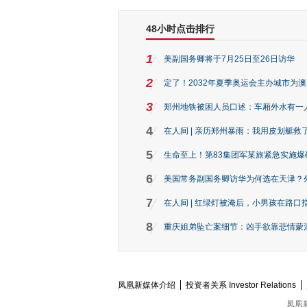
48小时点击排行
1
美副国务卿将于7月25日至26日访华
2
定了！2032年夏季奥运会主办城市为
3
郑州地铁被困人员口述：车厢外水有一
4
在人间 | 亲历郑州暴雨：我用皮划艇救
5
生命至上！第83集团军某旅紧急实施爆
6
美国常务副国务卿访华为何选在天津？
7
在人间 | 红绿灯被淹后，小男孩在路口指
8
重庆姐弟坠亡案细节：凶手欲靠悲情蒙混 
凤凰新媒体介绍
投资者关系 Investor Relations
凤凰