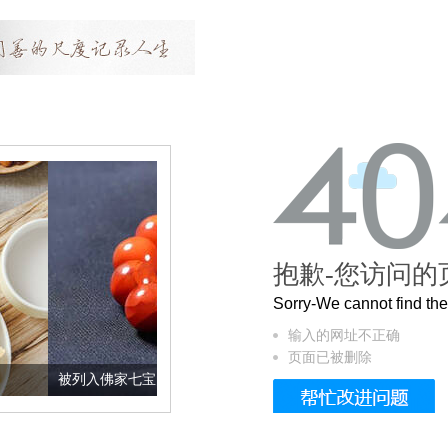
抱歉-您访问的
Sorry-We cannot find t
输入的网址不正确
页面已被删除
入佛家七宝的它到底有多美？
这个3.2