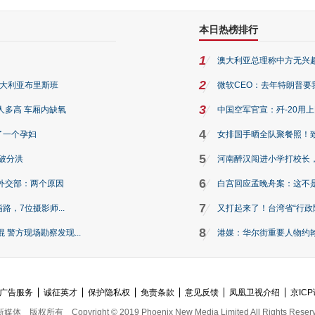
本日热榜排行
1
澳大利亚总理称中方无兴
2
澳大利亚布里斯班
微软CEO：去年特朗普要我们收
3
人多高 车厢内缺氧
中国空军官宣：歼-20用
4
了一个孕妇
女排国手晒全队聚餐照！
5
破分洪
河南醉汉闯进小学打校长，
6
外交部：两个原因
白宫回应孟晚舟案：这不
7
路，7位摄影师...
又打起来了！台湾省“行政院
8
警方现场勘察发现...
港媒：华尔街重要人物约翰·
广告服务
诚征英才
保护隐私权
免责条款
意见反馈
凤凰卫视介绍
京ICP
新媒体
版权所有
Copyright © 2019 Phoenix New Media Limited All Rights Reser