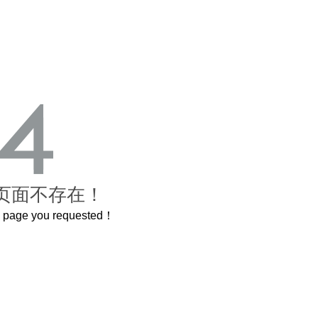
页面不存在！
he page you requested！
米的长卷，还原了600岁的紫禁城
曲奇届的“爱马