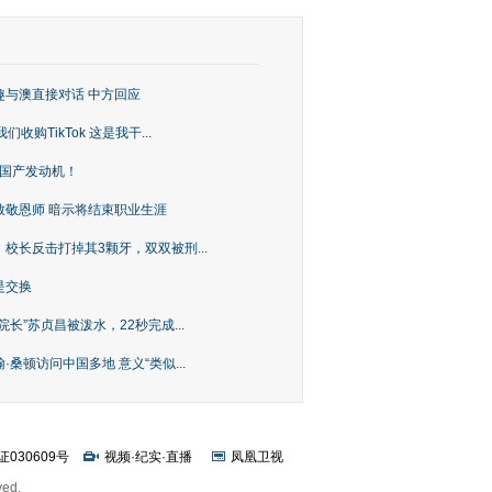
趣与澳直接对话 中方回应
购TikTok 这是我干...
上国产发动机！
致敬恩师 暗示将结束职业生涯
校长反击打掉其3颗牙，双双被刑...
是交换
长”苏贞昌被泼水，22秒完成...
桑顿访问中国多地 意义“类似...
证030609号
视频
·
纪实
·
直播
凤凰卫视
ved.