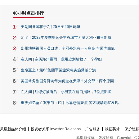
48小时点击排行
1
美副国务卿将于7月25日至26日访华
2
定了！2032年夏季奥运会主办城市为澳大利亚布里斯班
3
郑州地铁被困人员口述：车厢外水有一人多高 车厢内缺氧
4
在人间 | 亲历郑州暴雨：我用皮划艇救了一个孕妇
5
生命至上！第83集团军某旅紧急实施爆破分洪
6
美国常务副国务卿访华为何选在天津？外交部：两个原因
7
在人间 | 红绿灯被淹后，小男孩在路口指路，7位摄影师...
8
重庆姐弟坠亡案细节：凶手欲靠悲情蒙混 警方现场勘察发现...
凤凰新媒体介绍
投资者关系 Investor Relations
广告服务
诚征英才
保护隐
凤凰新媒体
版权所有
Copyright © 