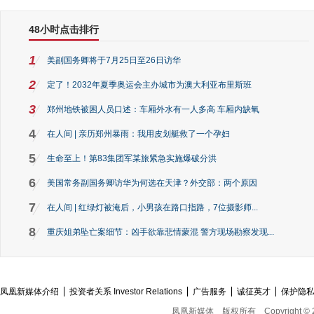
48小时点击排行
1
美副国务卿将于7月25日至26日访华
2
定了！2032年夏季奥运会主办城市为澳大利亚布里斯班
3
郑州地铁被困人员口述：车厢外水有一人多高 车厢内缺氧
4
在人间 | 亲历郑州暴雨：我用皮划艇救了一个孕妇
5
生命至上！第83集团军某旅紧急实施爆破分洪
6
美国常务副国务卿访华为何选在天津？外交部：两个原因
7
在人间 | 红绿灯被淹后，小男孩在路口指路，7位摄影师...
8
重庆姐弟坠亡案细节：凶手欲靠悲情蒙混 警方现场勘察发现...
凤凰新媒体介绍
投资者关系 Investor Relations
广告服务
诚征英才
保护隐
凤凰新媒体
版权所有
Copyright © 