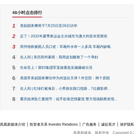
48小时点击排行
1
美副国务卿将于7月25日至26日访华
2
定了！2032年夏季奥运会主办城市为澳大利亚布里斯班
3
郑州地铁被困人员口述：车厢外水有一人多高 车厢内缺氧
4
在人间 | 亲历郑州暴雨：我用皮划艇救了一个孕妇
5
生命至上！第83集团军某旅紧急实施爆破分洪
6
美国常务副国务卿访华为何选在天津？外交部：两个原因
7
在人间 | 红绿灯被淹后，小男孩在路口指路，7位摄影师...
8
重庆姐弟坠亡案细节：凶手欲靠悲情蒙混 警方现场勘察发现...
凤凰新媒体介绍
投资者关系 Investor Relations
广告服务
诚征英才
保护隐
凤凰新媒体
版权所有
Copyright © 