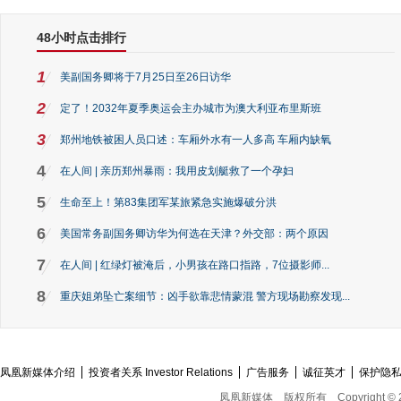
48小时点击排行
1
美副国务卿将于7月25日至26日访华
2
定了！2032年夏季奥运会主办城市为澳大利亚布里斯班
3
郑州地铁被困人员口述：车厢外水有一人多高 车厢内缺氧
4
在人间 | 亲历郑州暴雨：我用皮划艇救了一个孕妇
5
生命至上！第83集团军某旅紧急实施爆破分洪
6
美国常务副国务卿访华为何选在天津？外交部：两个原因
7
在人间 | 红绿灯被淹后，小男孩在路口指路，7位摄影师...
8
重庆姐弟坠亡案细节：凶手欲靠悲情蒙混 警方现场勘察发现...
凤凰新媒体介绍
投资者关系 Investor Relations
广告服务
诚征英才
保护隐
凤凰新媒体
版权所有
Copyright © 