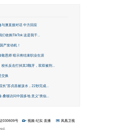
趣与澳直接对话 中方回应
购TikTok 这是我干...
上国产发动机！
致敬恩师 暗示将结束职业生涯
校长反击打掉其3颗牙，双双被刑...
是交换
长”苏贞昌被泼水，22秒完成...
桑顿访问中国多地 意义“类似...
证030609号
视频
·
纪实
·
直播
凤凰卫视
ved.