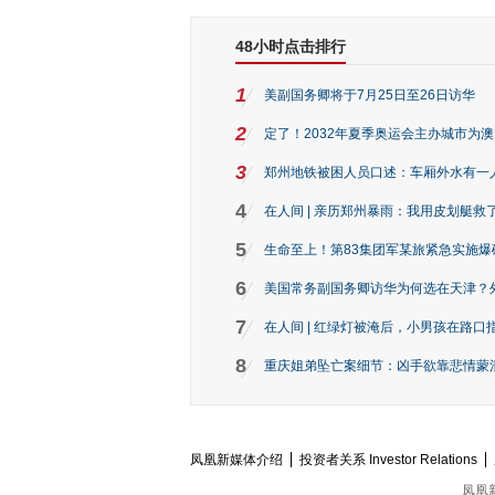
48小时点击排行
1
美副国务卿将于7月25日至26日访华
2
定了！2032年夏季奥运会主办城市为
3
郑州地铁被困人员口述：车厢外水有一
4
在人间 | 亲历郑州暴雨：我用皮划艇救
5
生命至上！第83集团军某旅紧急实施爆
6
美国常务副国务卿访华为何选在天津？
7
在人间 | 红绿灯被淹后，小男孩在路口指
8
重庆姐弟坠亡案细节：凶手欲靠悲情蒙混 
凤凰新媒体介绍
投资者关系 Investor Relations
凤凰