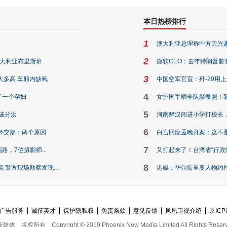
本日热榜排行
1
澳大利亚总理称中方无兴
2
澳大利亚布里斯班
微软CEO：去年特朗普要我们收
3
人多高 车厢内缺氧
中国空军官宣：歼-20用
4
了一个孕妇
女排国手晒全队聚餐照！
5
破分洪
河南醉汉闯进小学打校长，
6
外交部：两个原因
白宫回应孟晚舟案：这不
7
路，7位摄影师...
又打起来了！台湾省“行政院
8
警方现场勘察发现...
港媒：华尔街重要人物约翰·
广告服务
诚征英才
保护隐私权
免责条款
意见反馈
凤凰卫视介绍
京ICP
新媒体
版权所有
Copyright © 2019 Phoenix New Media Limited All Rights Reser