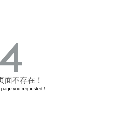
页面不存在！
he page you requested！
这个3.2米的长卷，还原了600岁的紫禁城