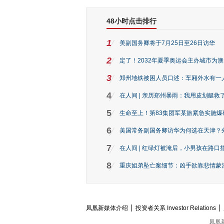
48小时点击排行
1
美副国务卿将于7月25日至26日访华
2
定了！2032年夏季奥运会主办城市为
3
郑州地铁被困人员口述：车厢外水有一
4
在人间 | 亲历郑州暴雨：我用皮划艇救
5
生命至上！第83集团军某旅紧急实施爆
6
美国常务副国务卿访华为何选在天津？
7
在人间 | 红绿灯被淹后，小男孩在路口指
8
重庆姐弟坠亡案细节：凶手欲靠悲情蒙混 
凤凰新媒体介绍
投资者关系 Investor Relations
凤凰