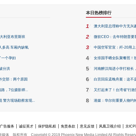
本日热榜排行
1
澳大利亚总理称中方无兴
2
澳大利亚布里斯班
微软CEO：去年特朗普要我们收
3
人多高 车厢内缺氧
中国空军官宣：歼-20用
4
了一个孕妇
女排国手晒全队聚餐照！
5
破分洪
河南醉汉闯进小学打校长，
6
外交部：两个原因
白宫回应孟晚舟案：这不
7
路，7位摄影师...
又打起来了！台湾省“行政院
8
警方现场勘察发现...
港媒：华尔街重要人物约翰·
广告服务
诚征英才
保护隐私权
免责条款
意见反馈
凤凰卫视介绍
京ICP
新媒体
版权所有
Copyright © 2019 Phoenix New Media Limited All Rights Reser