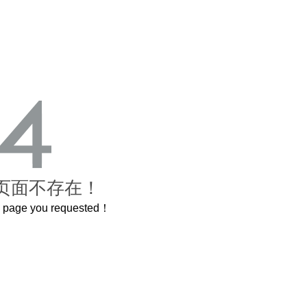
页面不存在！
he page you requested！
曲奇届的“爱马仕”把你的爱封在罐子里送给TA