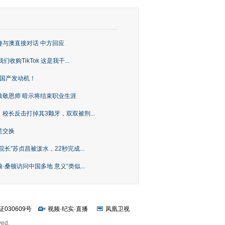
趣与澳直接对话 中方回应
购TikTok 这是我干...
上国产发动机！
致敬恩师 暗示将结束职业生涯
校长反击打掉其3颗牙，双双被刑...
是交换
长”苏贞昌被泼水，22秒完成...
桑顿访问中国多地 意义“类似...
证030609号
视频
·
纪实
·
直播
凤凰卫视
ved.