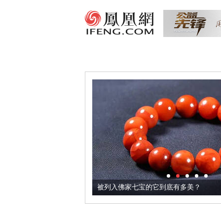
把它加到了牛轧糖里
被列入佛家七宝的它到底有多美？