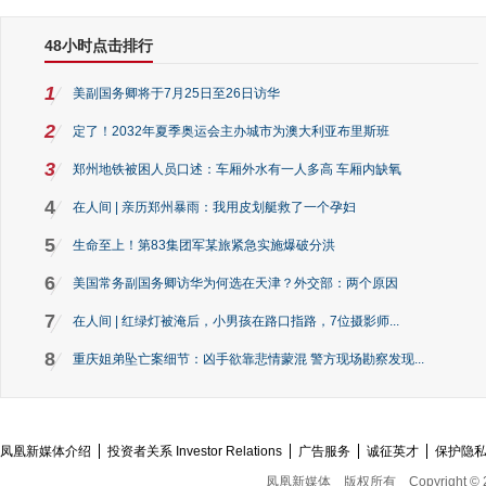
48小时点击排行
1
美副国务卿将于7月25日至26日访华
2
定了！2032年夏季奥运会主办城市为澳大利亚布里斯班
3
郑州地铁被困人员口述：车厢外水有一人多高 车厢内缺氧
4
在人间 | 亲历郑州暴雨：我用皮划艇救了一个孕妇
5
生命至上！第83集团军某旅紧急实施爆破分洪
6
美国常务副国务卿访华为何选在天津？外交部：两个原因
7
在人间 | 红绿灯被淹后，小男孩在路口指路，7位摄影师...
8
重庆姐弟坠亡案细节：凶手欲靠悲情蒙混 警方现场勘察发现...
凤凰新媒体介绍
投资者关系 Investor Relations
广告服务
诚征英才
保护隐
凤凰新媒体
版权所有
Copyright © 