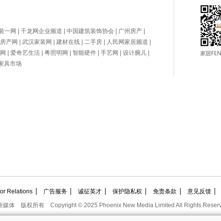
装一网
|
千龙网企业频道
|
中国建筑装饰协会
|
广州房产
|
房产网
|
武汉家装网
|
建材在线
|
二手房
|
人民网家居频道
|
网
|
爱奇艺生活
|
粤照明网
|
智能硬件
|
手艺网
|
设计腕儿
|
家具市场
 Relations
广告服务
诚征英才
保护隐私权
免责条款
意见反馈
新媒体
版权所有
Copyright © 2025 Phoenix New Media Limited All Rights Reser