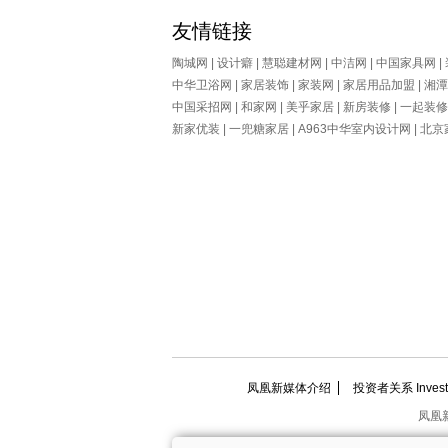
友情链接
陶城网
|
设计癖
|
慧聪建材网
|
中洁网
|
中国家具网
|
中华卫浴网 |
家居装饰
|
家装网
|
家居用品加盟
|
湘潭
中国采招网
|
和家网
|
美乎家居
|
新房装修
|
一起装修
新家优装
|
一兜糖家居
|
A963中华室内设计网
|
北京
凤凰新媒体介绍
投资者关系 Investor
凤凰