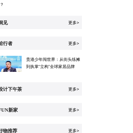
？
洞见
更多>
前行者
更多>
贵港少年闯世界：从街头练摊
到执掌“立构”全球家居品牌
设计下午茶
更多>
FUN新家
更多>
好物推荐
更多>