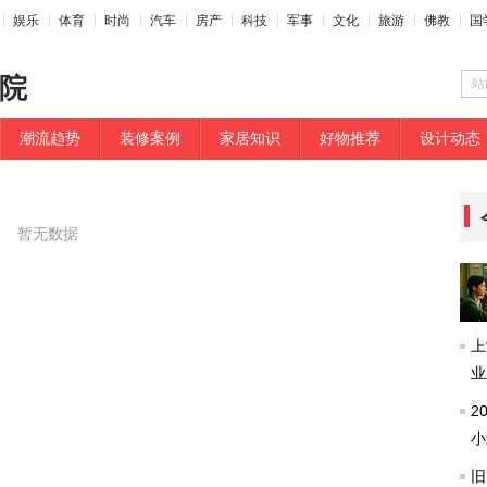
娱乐
体育
时尚
汽车
房产
科技
军事
文化
旅游
佛教
国
院
站
潮流趋势
装修案例
家居知识
好物推荐
设计动态
暂无数据
上
业
2
小
旧