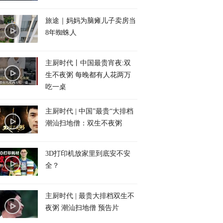
旅途｜妈妈为脑瘫儿子卖房当
8年蜘蛛人
主厨时代丨中国最贵宵夜:双
生不夜粥 每晚都有人花两万
吃一桌
主厨时代 | 中国”最贵“大排档
潮汕扫地僧：双生不夜粥
3D打印机放家里到底安不安
全？
主厨时代 | 最贵大排档双生不
夜粥 潮汕扫地僧 预告片