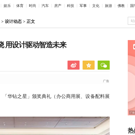
娱乐
体育
时尚
汽车
房产
科技
军事
文化
旅游
佛教
国
站
>
设计动态
>
正文
揭晓 用设计驱动智造未来
广州）「华钻之星」颁奖典礼（办公商用展、设备配料展
热