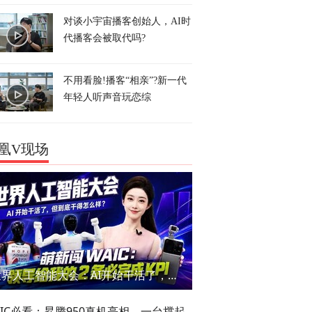
对谈小宇宙播客创始人，AI时
代播客会被取代吗?
不用看脸!播客“相亲”?新一代
年轻人听声音玩恋综
凰V现场
世界人工智能大会：AI开始干活了，但到底干的怎么样？萌新闯WAIC
AIC必看：昇腾950真机亮相，一台撑起