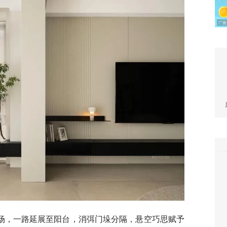
场，一路延展至阳台，消弭门垛分隔，悬空巧思赋予