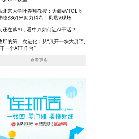
话北京大学叶春翔教授：大疆eVTOL飞
珠峰8861米助力科考｜凤凰V现场
人还在聊AI，看中兴如何让AI干活？
叠屏的第二次进化：从“展开一块大屏”到
展开一个AI工作台”
查看更多