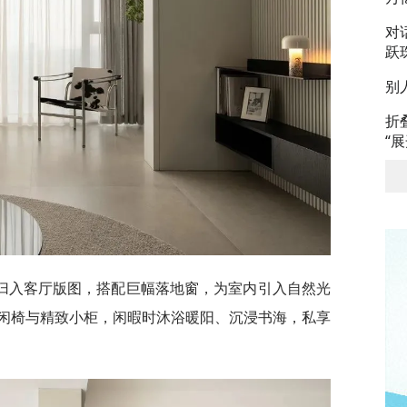
对
跃
别
折
“
归入客厅版图，搭配巨幅落地窗，为室内引入自然光
闲椅与精致小柜，闲暇时沐浴暖阳、沉浸书海，私享