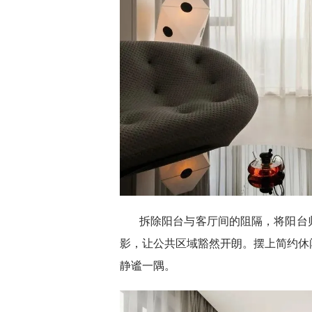
拆除阳台与客厅间的阻隔，将阳台
影，让公共区域豁然开朗。摆上简约休
静谧一隅。