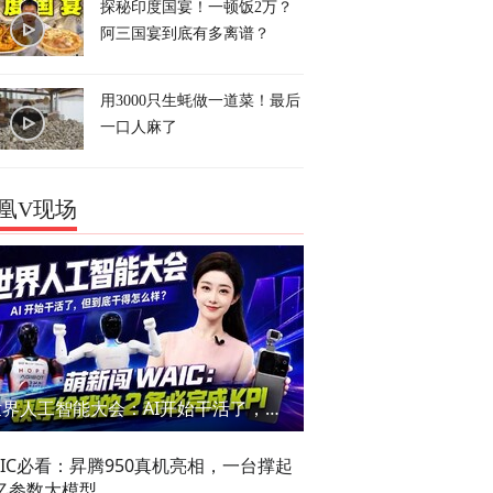
探秘印度国宴！一顿饭2万？
阿三国宴到底有多离谱？
用3000只生蚝做一道菜！最后
一口人麻了
凰V现场
世界人工智能大会：AI开始干活了，但到底干的怎么样？萌新闯WAIC
AIC必看：昇腾950真机亮相，一台撑起
亿参数大模型