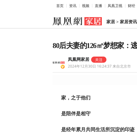
首页
资讯
视频
直播
凤凰卫视
财经
家居
>
家居资讯
80后夫妻的126㎡梦想家
凤凰网家居
2024年12月30日 16:24:37
来自北京市
家，之于他们
是陪伴是相守
是经年累月共同生活所沉淀的印迹