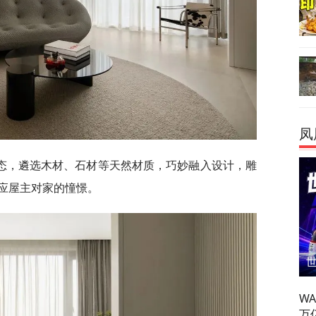
凤
态，遴选木材、石材等天然材质，巧妙融入设计，雕
应屋主对家的憧憬。
W
万