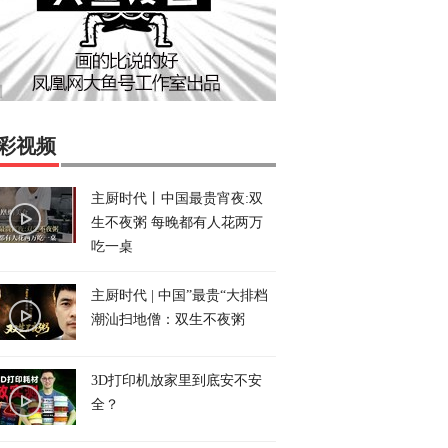
彩视频
主厨时代丨中国最贵宵夜:双
生不夜粥 每晚都有人花两万
吃一桌
主厨时代 | 中国”最贵“大排档
潮汕扫地僧：双生不夜粥
3D打印机放家里到底安不安
全？