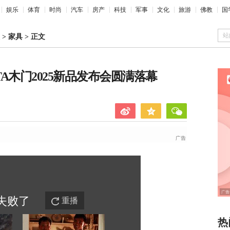
娱乐
体育
时尚
汽车
房产
科技
军事
文化
旅游
佛教
国
站
>
家具
>
正文
TA木门2025新品发布会圆满落幕
失败
了
重播
热