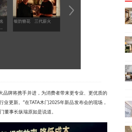
名
银韵簪花 三代薪火
琥珀圆眼自带软萌滤镜
山河
摄
鬼鸮捕鼠护祁连
之处
豹
锦上宅三大品牌将携手并进，为消费者带来更专业、更优质的
业更新。”在TATA木门2025年新品发布会的现场，
木门董事长纵瑞原如是说道。