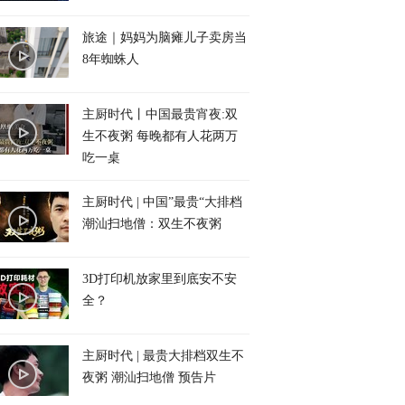
旅途｜妈妈为脑瘫儿子卖房当
8年蜘蛛人
主厨时代丨中国最贵宵夜:双
生不夜粥 每晚都有人花两万
吃一桌
主厨时代 | 中国”最贵“大排档
潮汕扫地僧：双生不夜粥
3D打印机放家里到底安不安
全？
主厨时代 | 最贵大排档双生不
夜粥 潮汕扫地僧 预告片