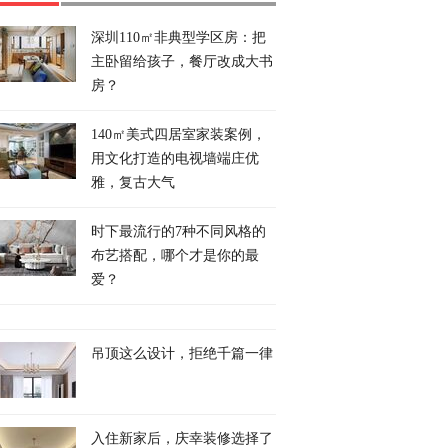
深圳110㎡非典型学区房：把
主卧留给孩子，餐厅改成大书
有韵大地成诗 奔赴
【甘快看】甘肃武威：冰
【甘快看】青春华章
房？
皆是风景
沟河四季美如画
路逐光·AIGC视频丨
上的追光者
140㎡美式四居室家装案例，
用文化打造的电视墙端庄优
雅，复古大气
时下最流行的7种不同风格的
布艺搭配，哪个才是你的最
爱？
吊顶这么设计，拒绝千篇一律
入住新家后，庆幸装修选择了