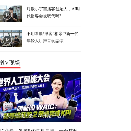
对谈小宇宙播客创始人，AI时
代播客会被取代吗?
不用看脸!播客“相亲”?新一代
年轻人听声音玩恋综
凰V现场
世界人工智能大会：AI开始干活了，但到底干的怎么样？萌新闯WAIC
AIC必看：昇腾950真机亮相，一台撑起