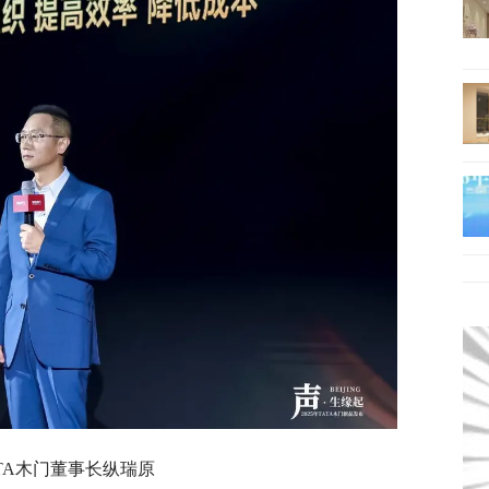
ATA木门董事长纵瑞原