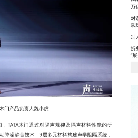
万
对
跃
别
折
“
TA木门产品负责人魏小虎
绍，TATA木门通过对隔声规律及隔声材料性能的研
动降噪静音技术，9层多元材料构建声学阻隔系统，