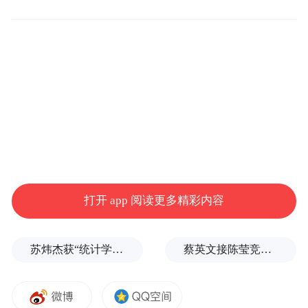
打开 app 阅读更多精彩内容
苏炜杰获“统计学界的诺贝尔奖”，又是北大数院07级
蔡英文接陈莹竞选总部主委？郭正亮爆玄机：她的谋划是陈其迈