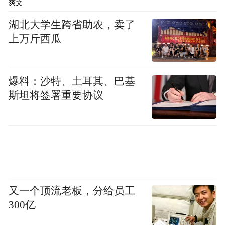
爽文
湖北大学生跨省助农，卖了
客厅电视背景墙根据屋主喜好设计了一面丝
上万斤西瓜
绒材质L型延伸的电视墙，打破原本对称、拘
谨的空间格局，让空间更柔软放松。
爆料：沙特、土耳其、巴基
斯坦将签署重要协议
又一个顶流老板，分给员工
300亿