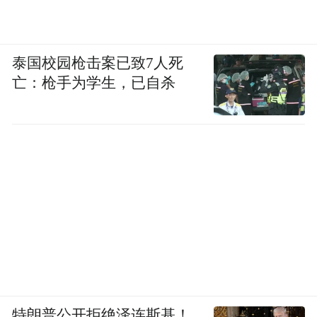
梳妆台和电视机柜做穿插组合，悬空的木质
泰国校园枪击案已致7人死
亡：枪手为学生，已自杀
搁板造型简洁，和整体复古氛围形成对比，
轻盈有呼吸感。
特朗普公开拒绝泽连斯基！