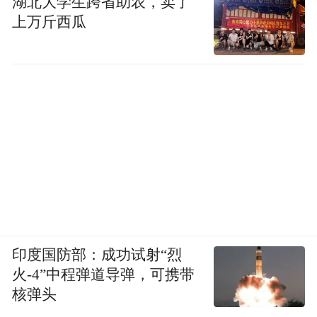
湖北大学生跨省助农，卖了
上万斤西瓜
印度国防部：成功试射“烈
卧室增加了屋主需要的梳妆、学习等实用功
火-4”中程弹道导弹，可携带
能，背景墙部分去除原有的老气装饰，沿用
核弹头
屋主喜欢的深绿色系。