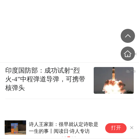
6
儿童房
印度国防部：成功试射“烈
火-4”中程弹道导弹，可携带
核弹头
诗人王家新：很早就认定诗歌是
不
打开
一生的事丨阅读日·诗人专访
汇
不