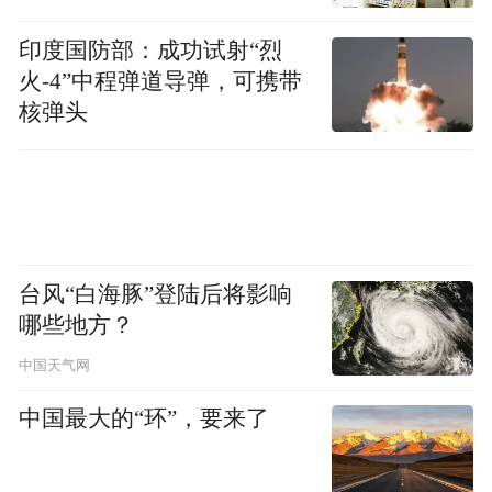
印度国防部：成功试射“烈
火-4”中程弹道导弹，可携带
核弹头
台风“白海豚”登陆后将影响
哪些地方？
电视墙底部做悬空隔板，摆放绿植、装饰品
中国天气网
等，细节处和整体风格呼应。
中国最大的“环”，要来了