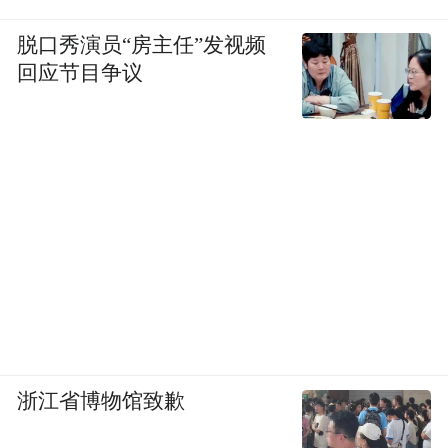
脱口秀演员“房主任”发视频
回应节目争议
水泥灰质感的办公桌台简约而质朴，
墙面一盏银色小壁灯呼应对撞，
桌面摆满自己的物品和一盆绿植，
个人气息满满的小天地。
主卧
浙江省博物馆致歉