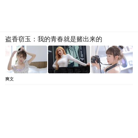
客厅作为串联书房和餐厅的空间，
没有摆放不必要的家具。
盗香窃玉：我的青春就是赌出来的
投影幕布+音响
沙发对面设置
，
可一键开启沉浸式家庭影院模式。
爽文
餐厨