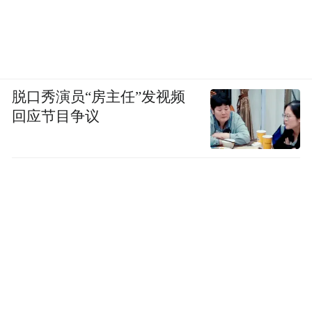
鞋柜+换鞋凳+衣帽简易收纳
进门右手边是
，
一整面墙的衣柜
进门左手边是
，
打造成一处衣帽间作为家中收纳主力。
脱口秀演员“房主任”发视频
回应节目争议
梳妆台
的功能也放在了衣帽间，
方便妆容和服装搭配在此一次性完成。
客厅