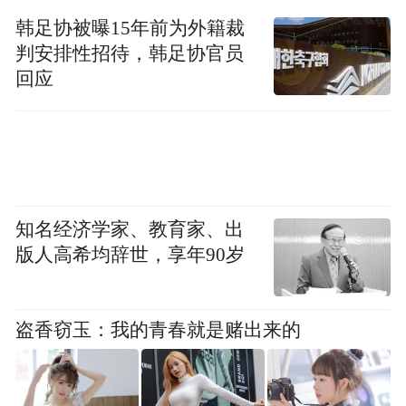
韩足协被曝15年前为外籍裁
判安排性招待，韩足协官员
回应
知名经济学家、教育家、出
平面布置图
版人高希均辞世，享年90岁
设计师进行了以上平面规划，
盗香窃玉：我的青春就是赌出来的
玄关、厨房、客厅、餐厅、书房全部打开，
功能空间之间没有阻隔，