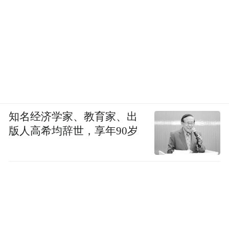
改造后的飘窗和台面有29CM宽度差，
腿脚可以比较舒适地放置。
光线充足，视野开阔
临窗的优势是
，
百叶帘也能灵活调整进光角度，
知名经济学家、教育家、出
即使长时间办公舒适度也很不错。
版人高希均辞世，享年90岁