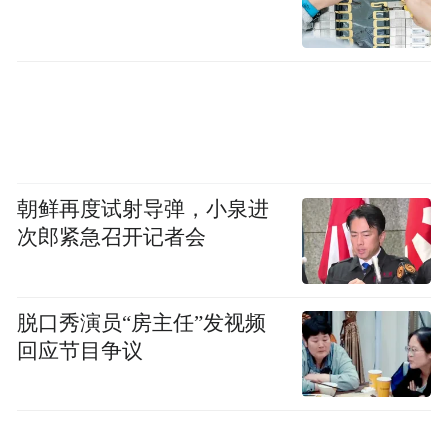
入户玄关是衣服、鞋子收纳的集中区域，
功能复合的设计
让动线更简便，
可以一气呵成完成换鞋、换衣的动作。
朝鲜再度试射导弹，小泉进
次郎紧急召开记者会
脱口秀演员“房主任”发视频
回应节目争议