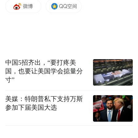
原始户型，红色部分是拆除墙体
这套房子不大，建筑面积86㎡，
中国5招齐出，“要打疼美
国，也要让美国学会掂量分
得房率也不高，实际可用不到70㎡。
寸”
三室两厅
原户型为常规的
布局，
美媒：特朗普私下支持万斯
参加下届美国大选
房间多但都很小，客厅是被房间包围着的，
通风和采光均不是很理想
。