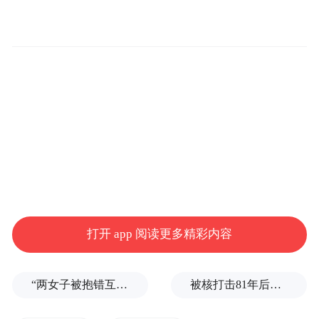
更多的是对于生活的态度。
在房价并不友好的杭州买下这套小户型，
经过一番大刀阔斧的改动，
媲美200㎡的大平层
可以
，属实羡慕！
打开 app 阅读更多精彩内容
“两女子被抱错互换人生37年”一当事人沉默多日发声：我不是受益者
被核打击81年后，日本广岛废墟旁响起抗议声：拒绝拥核