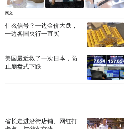
多功能复合空间
整个家变成了一个
。
爽文
什么信号？一边金价大跌，
极致开敞
它拥有
的空间感受，
一边各国央行一直买
交流不受阻隔，又是一个舒适的工作室，
美国最近救了一次日本，防
总之是符合两位屋主的百变空间。
止崩盘式下跌
玄关
省长走进沿街店铺、网红打