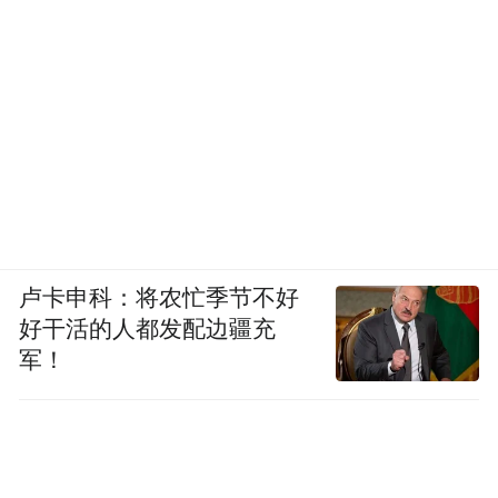
明国、郑珠哲、金哲镇、金吉年、李哲进、
金在昆等。
展览时间：2024.4.1-2024.5.16（9:30-18:00
节假日不休）
票价：免费
展览地址：罗浮宫国际家居总部大厦D区9F-
卢卡申科：将农忙季节不好
10F展藏馆
好干活的人都发配边疆充
军！
部分艺术画家作品欣赏
郑珠哲