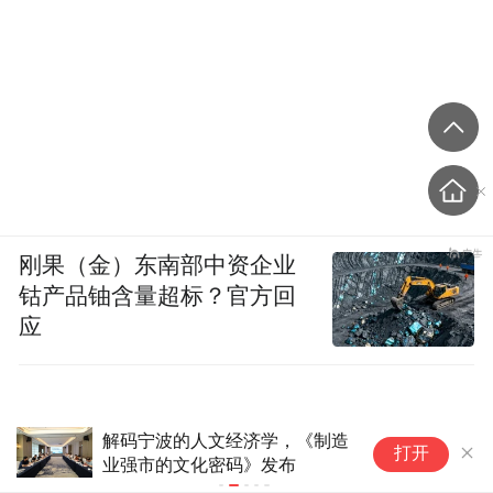
《湿》 《女孩儿》
韩日
刚果（金）东南部中资企业
钴产品铀含量超标？官方回
应
从尼山到琅琊，看见文脉薪传的
地
打开
双子答卷
风