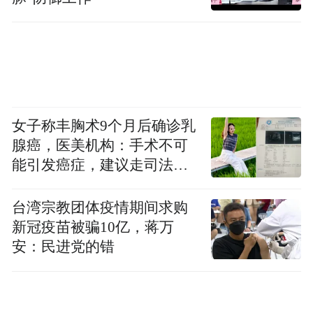
女子称丰胸术9个月后确诊乳
腺癌，医美机构：手术不可
能引发癌症，建议走司法途
径
台湾宗教团体疫情期间求购
惟美无界
新冠疫苗被骗10亿，蒋万
安：民进党的错
当代朝鲜油画精品展·佛山罗浮宫站
4月1日起，罗浮宫将迎来“惟美无界——当代