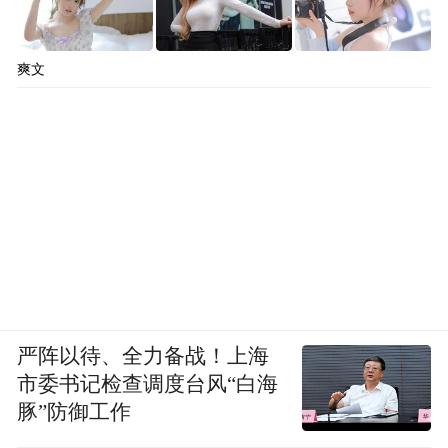
展讯信息
爽文
展览内容
1前言：朝鲜艺术国际化，“长时段”的“局部”
严阵以待、全力备战！上海
市委书记检查调度台风“白海
2参展艺术家：金相淑、白明学、韩日、金奎
豚”防御工作
刚、赵洙贤、金庸禄、郑英华、崔成德、崔