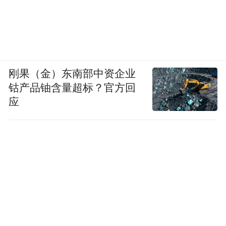
刚果（金）东南部中资企业
个人简介
钴产品铀含量超标？官方回
应
2006年毕业于平壤美术大学油画系，现职平
壤美术大学教师，民艺创作团创作家。郑珠
哲的色彩天赋在朝鲜风景油画家中具有大师
像，不断用刮刀技法探索色彩变化，他的风
景画突出强调色彩感受，观念层面超越同时
代朝鲜风景画家，具有当代性的端倪。