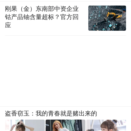
刚果（金）东南部中资企业
钴产品铀含量超标？官方回
应
五一看展正当时，
携三两好友来罗浮宫，
盗香窃玉：我的青春就是赌出来的
一同领略朝鲜油画之美！