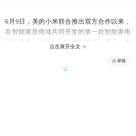
6月9日，美的小米联合推出双方合作以来，
在智能家居领域共同开发的第一款智能家电
产品成果，美的“i青春”智能空调，新品上市
点击展开全文
后还通过小米智能家庭APP和小米社区开展
举报
试用活动，优先提供“米粉”使用测评，这一
做法正在改写传统空调产品上市模式，建立
起全新用户体验、物联交互机制。
优势互补联合共赢，成“互联网+”新常态
对于美的而言，跨界融合不仅仅是简单实现