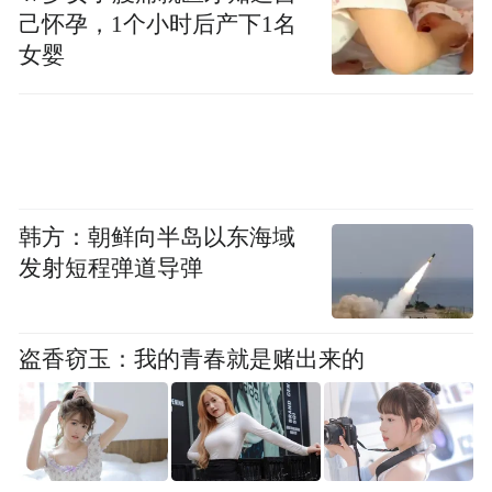
己怀孕，1个小时后产下1名
女婴
可以预见，依托小米在智能家居生态链构
建、移动互联网认知与应用实践等方面的领
先优势与成功经验，以及美的作为传统制造
业领导品牌，在全产业链、制造工艺、物
流、售后等方面的优势。美的与小米的深度
韩方：朝鲜向半岛以东海域
联合，将进一步促进双方的优势互补，提升
发射短程弹道导弹
行业竞争力。
盗香窃玉：我的青春就是赌出来的
从用户需求出发，i青春实现物联真智能
物联网给人们的未来生活带来颠覆式的改