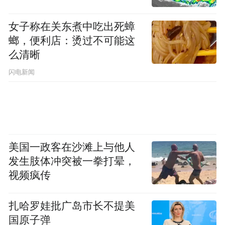
空调，正是在双方战略合作基础上，推出的
首个真正实现物联网智能交互的家电产品。
女子称在关东煮中吃出死蟑
螂，便利店：烫过不可能这
此款空调内置小米WiFi模组和蓝牙模组，可
么清晰
实现空调联网，并与小米智能家庭、美居，
闪电新闻
以及其他云平台的交互，通过APP软件，实
现空调的远程控制、电量管理、自动升级等
操控。更值得一提的是，“i青春”系列空调更
是首款实现与手机、小米手环、小米智能家
庭套装等硬件设备互联互通的产品，还可通
美国一政客在沙滩上与他人
发生肢体冲突被一拳打晕，
过可穿戴设备实时监测人体对环境温度的需
视频疯传
求变化，将数据反向输送给空调自动形成用
户的温度曲线。未来，随着双方合作的深
扎哈罗娃批广岛市长不提美
入，还将连接更多的可穿戴设备和小米智能
国原子弹