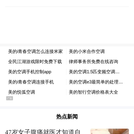
动美的集团整体向互联网企业靠拢迈进。
小米是智能家居行业具备前瞻性战略眼光的
互联网企业，从2014年起加速在智能家居上
的布局，依托于小米生态链体系，小米智能
家居生态圈初见规模，已经接入十余个产品
品类，目前有超过千万在网设备。围绕硬件
设备智能化及设备间互联互通、用户触达及
体验提升、云服务及数据挖掘等方面的智能
硬件核心问题，小米可以提供完善的智能家
庭解决方案，并且与小米手机MIUI操作系统
热点新闻
的深度整合。
47岁女子腹痛就医才知道自