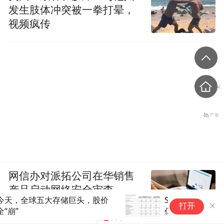
发生肢体冲突被一拳打晕，
视频疯传
网信办对派拓公司在华销售
产品启动网络安全审查
SpaceX 市值从3万亿跌到1.6万
总
打开
亿美元 首份财报说了什么？
件
工