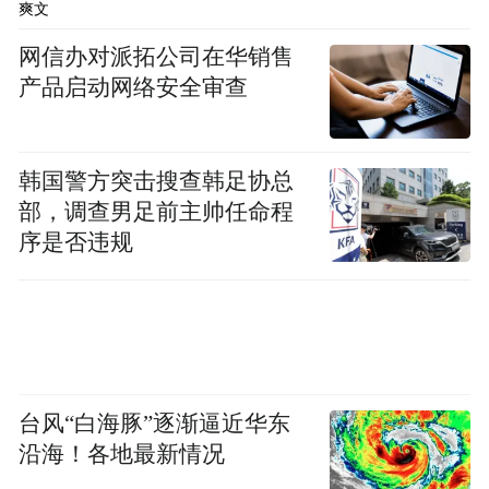
变，用户在哪里、需要的是什么，智能产品
爽文
的交互体验需就需要进行相应的改善。2015
网信办对派拓公司在华销售
年是国内家用空调市场竞争最激烈的一年，
产品启动网络安全审查
概念层出的市场环境和缓慢增长的经济形势
为空调业的发展提出了新课题。
韩国警方突击搜查韩足协总
部，调查男足前主帅任命程
那么，产品如何创新才能为消费者创造更
序是否违规
多、更便捷的体验价值。美的认为，互联网
经济时代是“用户”的时代，企业要从用户的
需求出发，这是美的转型发展、追赶互联网
经济时代浪潮的立足点。
台风“白海豚”逐渐逼近华东
沿海！各地最新情况
此次美的联手小米推出的“i青春”物联网智能