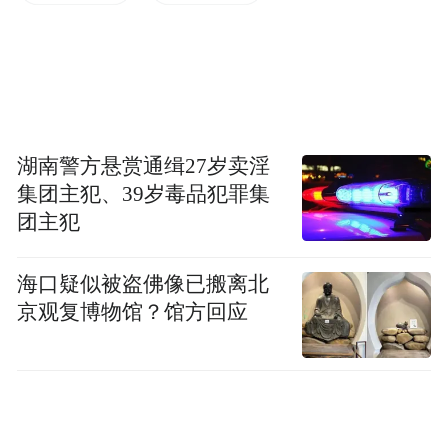
手、优势互补的全生态链战略合作，将是更
具深度、甚至更高维度的联合。具体到空调
产品层面，美的智能空调是小米智能家庭平
台的重要成员之一，小米智能技术也是美的
M-Smart智慧家居的重要组成部分。
湖南警方悬赏通缉27岁卖淫
集团主犯、39岁毒品犯罪集
团主犯
其实，从2011年开始，美的就一直在持续的
进行产业结构调整和组织再造，以更加开放
海口疑似被盗佛像已搬离北
的心态拥抱互联网，持续加码智慧家居“朋友
京观复博物馆？馆方回应
圈”。美的与小米达成战略合作以来，美的上
下就以开放姿态，借鉴学习小米的互联网思
维、爆品战略、口碑传播、技术创新等经
验，探索智能家电产品的发展之道，持续推