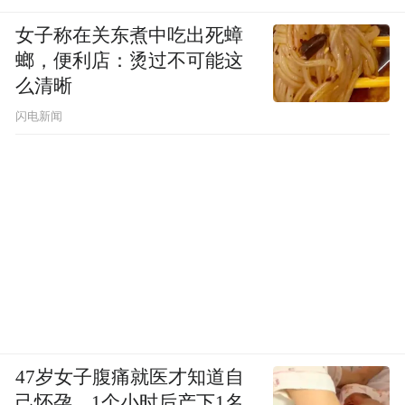
女子称在关东煮中吃出死蟑
螂，便利店：烫过不可能这
么清晰
闪电新闻
47岁女子腹痛就医才知道自
己怀孕，1个小时后产下1名