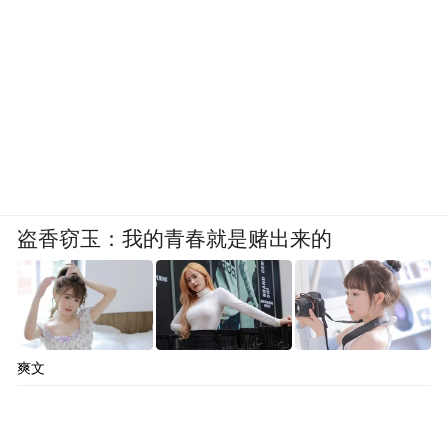
除了在产品和技术合作之外，美的和小米还
将合作延伸到智能空调普及推广上。6月9
日，美的“i青春”智能空调通过小米智能家庭
APP和小米社区征集试用，在线发出招募50
名米粉试用的“英雄帖”，调动了超过10万活
盗香窃玉：我的青春就是赌出来的
跃“米粉”的参与热情。这是家电制造业与互
联网企业合作的新探索。
对于美的空调而言，第一次尝试邀请“米粉”
爽文
试用，展开新品上市推广，突破了以往新品
发布的一贯模式。此外，小米也首次在社区