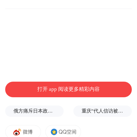
家电的互联，而是任何能为人类生活提供便
利的物联网硬件都能通过小米智能家庭平台
和美居平台，便捷实现和美的智能家电终端
的互连互通。美的集团董事长方洪波曾表
示：“互联网+的时代，也是一个合作共赢的
时代”，小米科技创始人雷军先生也认同信奉
“朋友还是多多的好”，都说明了美的和小米
在“互联网+”时代的开放姿态。
打开 app 阅读更多精彩内容
今年5月，美的集团曾发布公告，宣布此前拟
俄方痛斥日本政客广岛致辞：不提美国是投弹国，却批评俄罗斯
重庆“代人信访被判寻衅滋事”案检方撤诉、警方撤案，两被告人获国赔
向战略投资者小米科技非公开发行A股股票
的申请，并已获证监会审核通过。双方在资
本上的融合，意味着由此建立起来的强强联