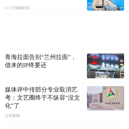
家庭生态链产品，逐步达成“物与物，物与
CCTV国际时讯
人”的互连、互通、互懂的真智能。
美的空调与小米的智能空调合作，只是双方
深研物联网科技的第一步，接下来，美的空
调将全面兼容小米智能家居系统，和小米手
青海拉面告别“兰州拉面”，
借来的IP终要还
机和小米生态链产品互联互通。未来，基于
用户生活应用场景为创新源头，美的小米双
方还将加大联合研发力度，扩容智能家电阵
媒体评中传部分专业取消艺
营，为消费者提供更智能、易用的产品体
考：文艺圈终于不纵容“没文
验。
化”了
江苏新闻
注重互动体验，智能空调落地普及新模式