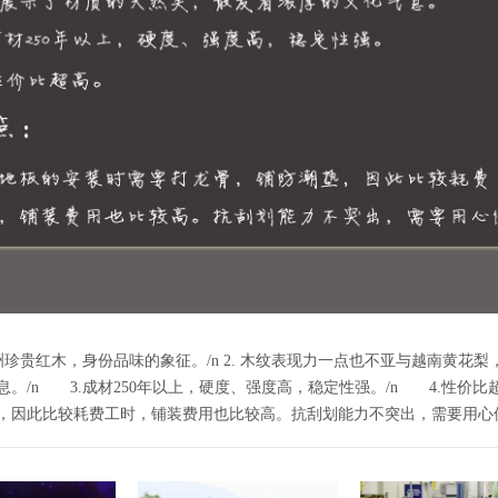
洲珍贵红木，身份品味的象征。/n 2. 木纹表现力一点也不亚与越南黄
。/n 3.成材250年以上，硬度、强度高，稳定性强。/n 4.性价比
，因此比较耗费工时，铺装费用也比较高。抗刮划能力不突出，需要用心