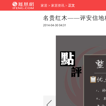
家居
>
家居资讯
>
正文
名贵红木——评安信地
2014-04-30 04:31