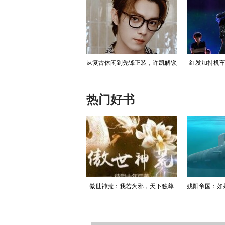
红发加持机车皮衣 刘耀文点燃野
越南将再购买18架俄制雅
美媒：美
性炙热舞台
克-130M
热门好书
升迁记：人生就是利欲场，利
傲世神荒：我若为邪，天下独尊
残阳帝国：如
为媒，欲为介