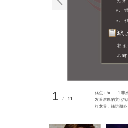
1
优点：/n 1.非
/
11
发着浓厚的文化气息
打龙骨，铺防潮垫