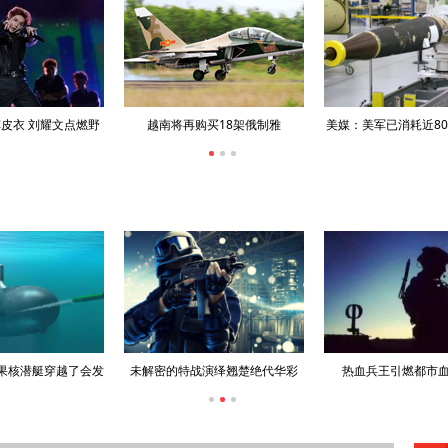
军已消耗近80%“萨德”反
美国拟大幅提升“爱国者”导弹和“萨
俄北方舰队在巴伦
导系统拦截弹
德”系统产能
巡洋舰
果核潜艇穿越了会发
未解密的特战演绎翘楚绝代华彩
热血兵王引燃都市
生什么？