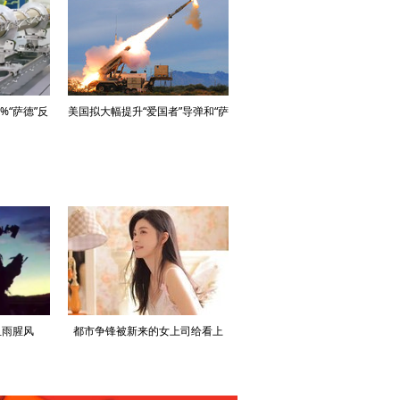
之海军演，导弹
漫步城市霓虹夜色，杨紫演绎复古
黑长直配烟熏妆熟女气质拉
领衔
摩登穿搭范本
样的李兰迪你见过吗
血雨腥风
都市争锋被新来的女上司给看上
寒门风骨:寒门，也是有风骨的