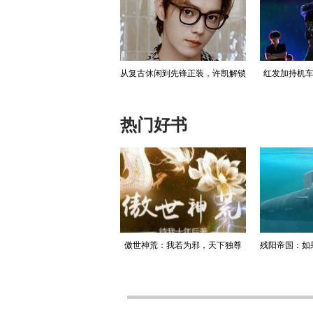
舰载型直-20批量列装，补齐
从复古休闲到先锋正装，许凯解锁
红发加持机车
海军突击与反潜短板
出道十周年大片
性
热门好书
升迁记：人生就是利欲场，利
傲世神荒：我若为邪，天下独尊
残阳帝国：如
为媒，欲为介