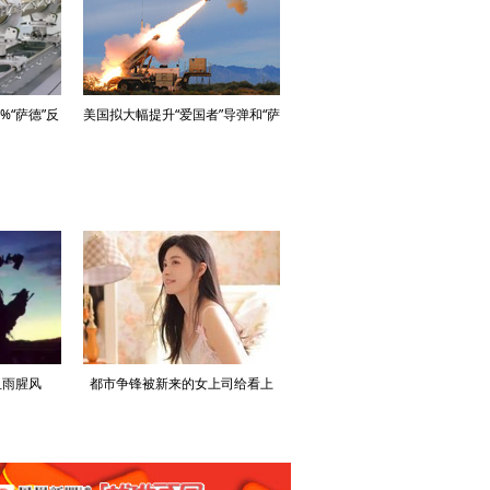
%“萨德”反
美国拟大幅提升“爱国者”导弹和“萨
俄北方舰队在巴伦之海军演，导
弹
德”系统产能
巡洋舰领衔
血雨腥风
都市争锋被新来的女上司给看上
寒门风骨:寒门，也是有风骨的