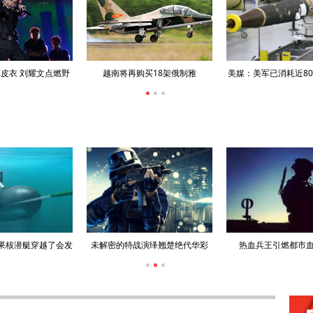
皮衣 刘耀文点燃野
越南将再购买18架俄制雅
美媒：美军已消耗近80
炙热舞台
克-130M
导系统拦截
果核潜艇穿越了会发
未解密的特战演绎翘楚绝代华彩
热血兵王引燃都市
生什么？