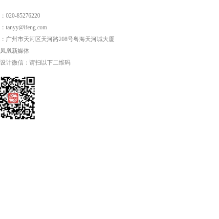
020-85276220
tanyy@ifeng.com
：广州市天河区天河路208号粤海天河城大厦
01凤凰新媒体
设计微信：请扫以下二维码