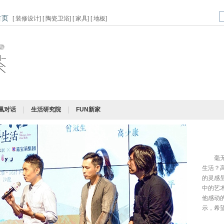
首页
[
装修设计
] [
陶瓷卫浴
] [
家具
] [
地板
]
凰对话
生活研究院
FUN新家
毫
生活？
的灵感
中的艺
他感动
示，希