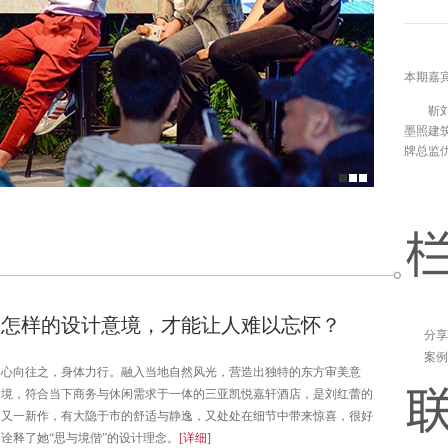
本期嘉
靳
墨照建
牌总监
怎样的设计意境，才能让人难以忘怀？
分享
案例
心向往之，身体力行。融入当地自然风光，营造出独特的东方审美意
境，符合当下商务与休闲需求于一体的三亚凯悦嘉轩酒店，是刘红蕾的
又一新作，有大隐于市的舒适与静逸，又处处在细节中带来惊喜，很好
诠释了她“思与境偕”的设计理念。
[详细]