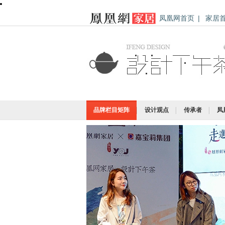
凤凰网首页
|
家居
品牌栏目矩阵
设计观点
传承者
凤