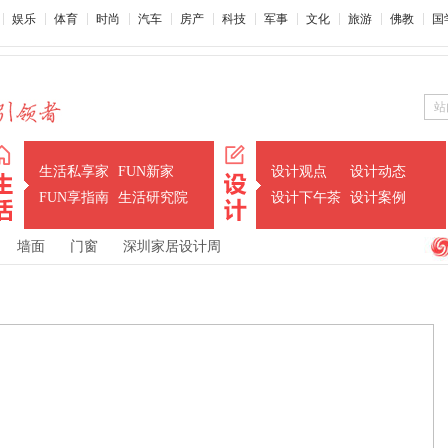
娱乐
体育
时尚
汽车
房产
科技
军事
文化
旅游
佛教
国
站
生活私享家
FUN新家
设计观点
设计动态
FUN享指南
生活研究院
设计下午茶
设计案例
墙面
门窗
深圳家居设计周