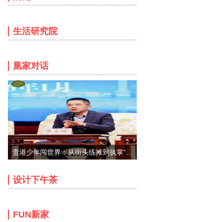
生活研究院
凰家对话
南京75㎡极品学区房：走路上学闹中取静，
贵港少年闯世界：从街头练摊到执掌“立
构”全球家居品牌
设计下午茶
FUN新家