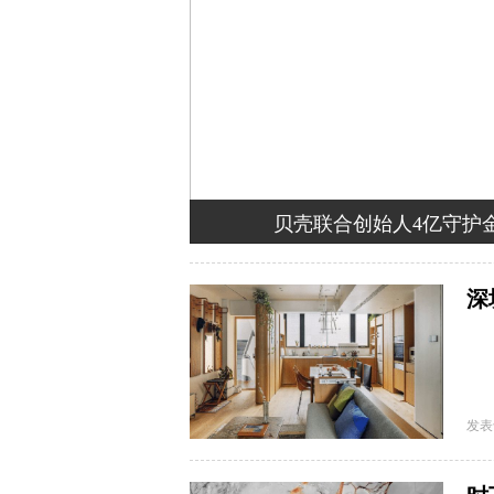
家
贝壳联合创始人4亿守护
深
发表