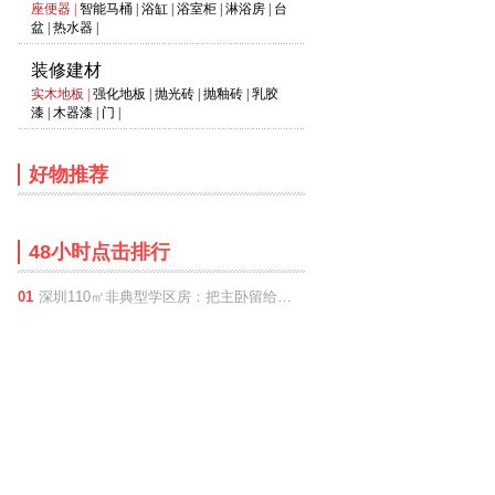
座便器
|
智能马桶
|
浴缸
|
浴室柜
|
淋浴房
|
台
盆
|
热水器
|
装修建材
实木地板
|
强化地板
|
抛光砖
|
抛釉砖
|
乳胶
漆
|
木器漆
|
门
|
好物推荐
48小时点击排行
01
深圳110㎡非典型学区房：把主卧留给孩子，餐厅改成大书房？