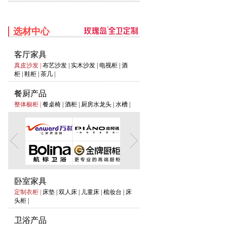
选材中心
客厅家具
真皮沙发
|
布艺沙发
|
实木沙发
|
电视柜
|
酒
柜
|
鞋柜
|
茶几
|
餐厨产品
整体橱柜
|
餐桌椅
|
酒柜
|
厨房水龙头
|
水槽
|
卧室家具
定制衣柜
|
床垫
|
双人床
|
儿童床
|
梳妆台
|
床
头柜
|
卫浴产品