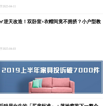
于
2025-04-11
4㎡逆天改造！双卧室+衣帽间竟不拥挤？小户型教
书来了
于
2025-04-03