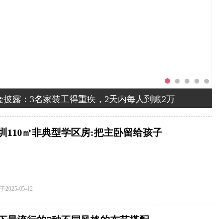
金披露：3名家装工得重疾，2天内每人到账2万
圳110㎡非典型学区房:把主卧留给孩子
于
2025-05-12