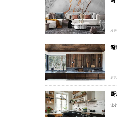
时
发表
避
发表
厨
让