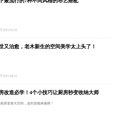
下最流行的7种不同风格的布艺搭配
于
2025-05-05
世又治愈，老木新生的空间美学太上头了！
于
2025-04-15
房改造必学！4个小技巧让厨房秒变收纳大师
小厨房变身大空间，连邻居都来偷师！