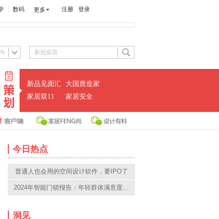
学
数码
注册
登录
更多
内
新品见面汇
大国质造家
家居双11
家居安全
今日热点
普通人也会用的空间设计软件，要IPO了
2024年智能门锁报告：年轻群体满意度过
半；小米、华为挤入前五
洞见