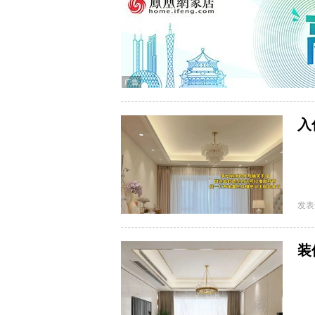
入
而
发表
装