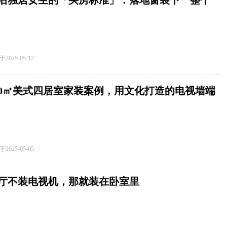
0后独居女生的「买房标准」：落地窗装下一整个
都CBD
于
2025-05-12
40㎡美式四居室家装案例，用文化打造的电视墙端
优雅，复古大气
于
2025-05-05
厅不装电视机，那就装在卧室里