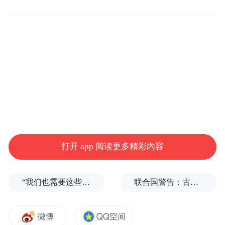
基地以能源低碳化、资源高效化、生产洁净
化、产品绿色化、用地集约化为五大核心方
向，系统推进全链条创新。凭借“科技创新”
与“环保先行”的双轮驱动，基地在短短半年
内实现了从省级到国家级绿色工厂的跨越，
展现了慕思在产业绿色升级上的决心与效
率。
技术赋能，实现能源深度变革
打开 app 阅读更多精彩内容
在节能减排的核心领域，嘉兴基地通过“技术
“我们也需要这些导弹啊”，特朗普公开拒绝泽连斯基！
联合国警告：古巴或变成沉默的加沙
改造+精细管理”组合拳，构建了卓有成效的
节能体系。基地不仅引进先进节能装备，升