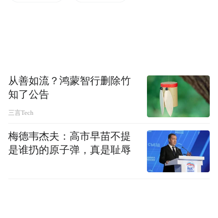
级绿色工艺流程，更搭建了智慧能源管理中
心，实现对能耗的实时监控与优化。同时，
基地建成装机容量达4.94MW的分布式光伏发
电系统，年发电量约527万度，清洁能源应用
成效显著。
从善如流？鸿蒙智行删除竹
一系列举措收获了实在的绿色成果：基地单
知了公告
位产值综合能耗降至10.41千克标准煤/万元，
三言Tech
单位产值碳排放量控制在49.6千克二氧化碳/
梅德韦杰夫：高市早苗不提
万元。近三年，年均落地绿色改造项目4项，
是谁扔的原子弹，真是耻辱
相关投资占比较高，持续为低碳运营注入动
力。