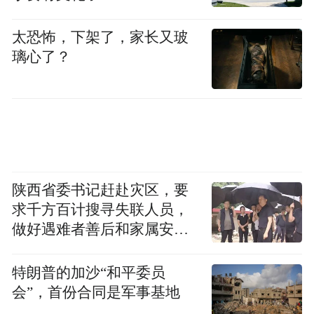
by the user of Dafeng Hao, which is a social media
platform and merely provides information storage
太恐怖，下架了，家长又玻
space services.”
璃心了？
陕西省委书记赶赴灾区，要
求千方百计搜寻失联人员，
做好遇难者善后和家属安抚
工作
特朗普的加沙“和平委员
会”，首份合同是军事基地