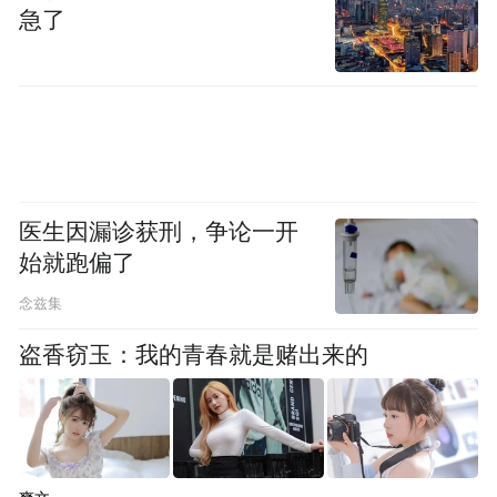
可标准。
急了
慕思更将ESG（环境、社会、治理）理念融
入产品全生命周期管理，从绿色选材、供应
商认证，到节能工艺、绿色物流，构建了完
整的绿色管理链条。旗下某规格床垫产品碳
足迹已低至103.0671kg CO₂e，绿色化水平居
医生因漏诊获刑，争论一开
于行业前列。
始就跑偏了
念兹集
盗香窃玉：我的青春就是赌出来的