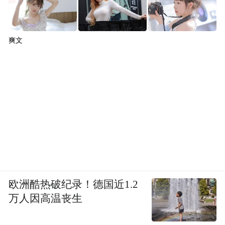
爽文
欧洲酷热破纪录！德国近1.2
万人因高温丧生