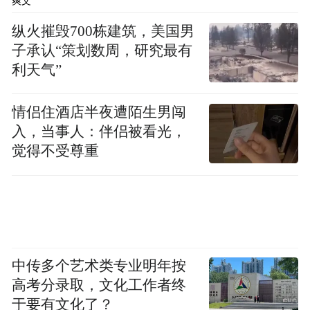
爽文
纵火摧毁700栋建筑，美国男
每一次荣誉都是对初心的坚守，每一次突破
子承认“策划数周，研究最有
都是对未来的承诺。展望未来，慕思嘉兴基
利天气”
地将继续以集团战略为引领，以“双碳”目标
为方向，持续深化绿色低碳工厂建设，致力
情侣住酒店半夜遭陌生男闯
于构建覆盖产品全生命周期的碳排放智慧管
入，当事人：伴侣被看光，
理体系，携手合作伙伴共筑行业绿色供应链
觉得不受尊重
新标杆，让绿色成为企业高质量发展最鲜明
的底色。
“特别声明：以上作品内容(包括在内的视频、图片或音
频)为凤凰网旗下自媒体平台“大风号”用户上传并发
中传多个艺术类专业明年按
布，本平台仅提供信息存储空间服务。
高考分录取，文化工作者终
Notice: The content above (including the videos,
pictures and audios if any) is uploaded and posted
于要有文化了？