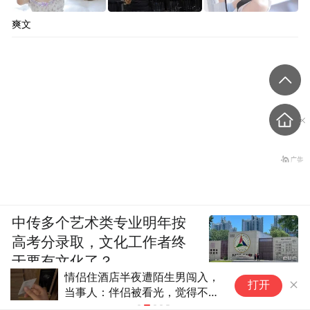
爽文
中传多个艺术类专业明年按
高考分录取，文化工作者终
于要有文化了？
9
北京启动防汛四级应急响应
打开
者
了