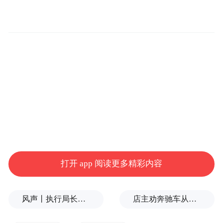
创新产品，并以无障碍卫浴空间的整体解决
方案，诠释了“人文关怀+科技美学”并重的设
计理念，为品质养老提供了全新解决方案。
打开 app 阅读更多精彩内容
风声丨执行局长索贿和言语骚扰，更深的追问非常必要
店主劝奔驰车从商铺门口挪车，被打骨折，警方回应