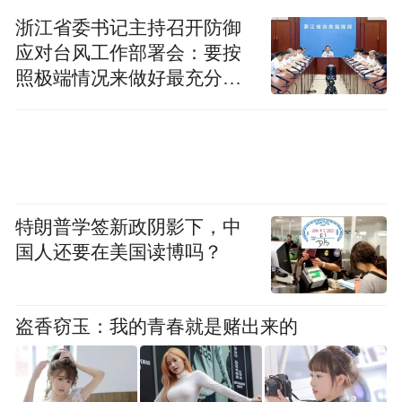
帝王洁具正以实际行动证明：适老化产品完
浙江省委书记主持召开防御
全可以兼具科技感与家居美学，成为高品质
应对台风工作部署会：要按
家庭生活的一部分。
照极端情况来做好最充分的
准备
聚焦痛点场景，科技赋能银发品质生活
针对老年人“洗澡难、如厕难”这两大居家养
老的核心痛点，帝王洁具展出的产品给出了
特朗普学签新政阴影下，中
兼具温度与科技感的解决方案。
国人还要在美国读博吗？
展会现场，“多功能坐式淋浴器”凭借创新的
设计成为人气焦点。该产品针对老人洗澡安
盗香窃玉：我的青春就是赌出来的
全问题，采用可折叠坐式设计，收折站立、
放下坐浴，灵活适配不同身体状况的长者。