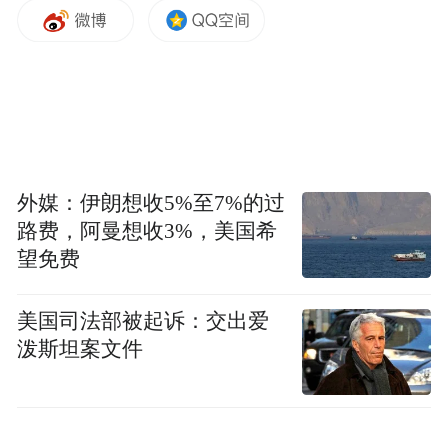
展会现场人气高涨，众多观众驻足参观帝王洁具
展区
打破刻板印象，重塑适老化设计美学
长期以来，适老化产品常被贴上“医疗器械”
外媒：伊朗想收5%至7%的过
的冰冷标签，难以融入家庭审美。然而，在
路费，阿曼想收3%，美国希
本次老博会帝王洁具展台上，这一固有印象
望免费
正在被打破。
美国司法部被起诉：交出爱
泼斯坦案文件