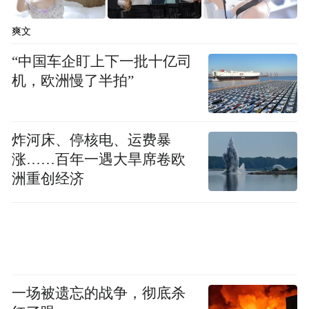
其独特的360°包裹式出水系统形成环绕暖
雾，有效避免热量流失，配合恒温控制技
爽文
术，将原本消耗体力的“高危任务”重新变回
“中国车企盯上下一批十亿司
温暖舒适的享受。
机，欧洲慢了半拍”
炸河床、停核电、运费暴
涨……百年一遇大旱席卷欧
洲重创经济
一场被遗忘的战争，彻底杀