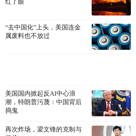
红了眼
参观者现场体验帝王洁具多功能坐式淋浴器
“去中国化”上头，美国连金
属废料也不放过
与此同时，细节之处见真章的“电动升降坐便
扶手”，则体现了帝王洁具对长者如厕安全的
极致洞察。针对腿脚无力、久坐难起立的群
体，该产品通过一键电动辅助，为老年人提
供起身时的强力支撑，有效降低因突然发力
导致的跌倒风险。这一智能辅助设备的展
美国国内掀起反AI中心浪
示，与展区内倡导的智慧居家照护理念高度
潮，特朗普污蔑：中国背后
捣鬼
契合，用科技力量为长者的安全保驾护航。
再次炸场，梁文锋的克制与