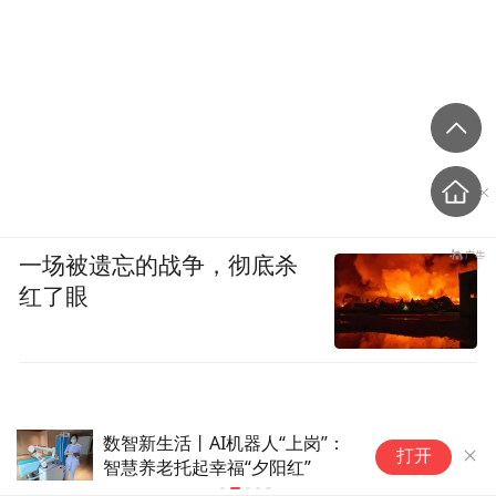
一场被遗忘的战争，彻底杀
红了眼
数智新生活丨AI机器人“上岗”：
福田CBD藏
打开
智慧养老托起幸福“夕阳红”
离圈，在熟