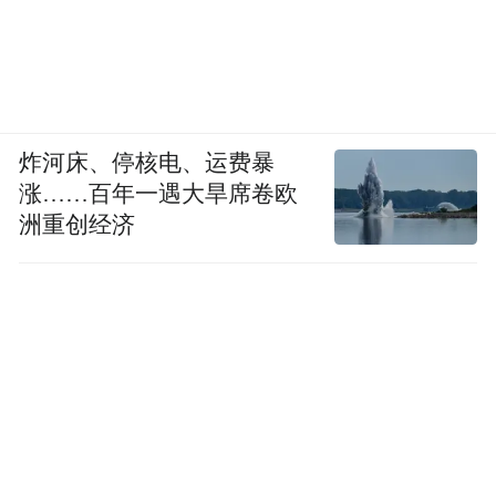
帝王洁具展区备受关注
炸河床、停核电、运费暴
随着成渝地区双城经济圈建设与“公园城市”
涨……百年一遇大旱席卷欧
洲重创经济
适老化改造的深入推进，2026年已成为银发
经济从概念走向实体的关键之年。帝王洁具
此次借势成都老博会这一西南地区领先的产
业平台，既展现了民族卫浴品牌的社会责任
感，也以实际行动推动适老化家居从“能用”
向“好用、想用”的跨越，为“安逸生活”的城
市名片增添了有温度的一笔。