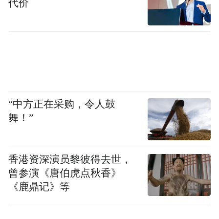
代价
“中方正在采购，令人鼓
舞！”
参观者现场体验帝王洁具电动升降坐便扶手
香港资深演员黎彼得去世，
曾参演《唐伯虎点秋香》
从“养老”到“享老”，布局全龄友好新蓝海
《鹿鼎记》等
展会期间，帝王洁具不仅吸引了养老机构与