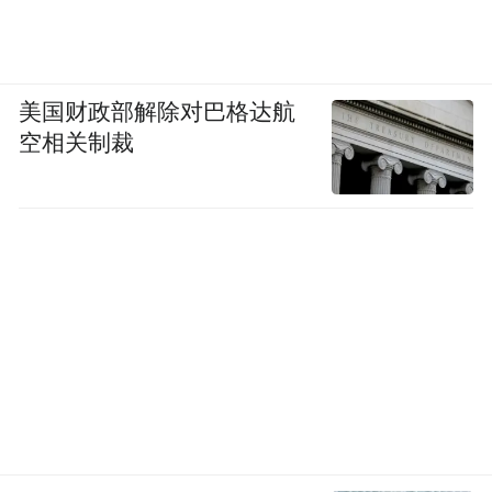
惯，老板电器整合全球资源定制产品，比如
为北美厨房设计柜下油烟机，为本土用户打
造专业级的大火力RANGE；同时，依托AI烹
美国财政部解除对巴格达航
饪大模型、自动烹饪锅等创新科技，简化烹
空相关制裁
饪流程，让普通人也能轻松做出美味佳肴。
如同咖啡文化早已成为一种深入人心的生活
体验，老板电器亦希望让烹饪成为兼具仪式
感与轻松感的日常生活方式。
为此，老板电器不仅注重产品创新，更致力
于烹饪文化的全球传播：通过烹饪教学、名
厨访谈、米其林合作、多国线上线下美食大
赛等活动，以美食为纽带链接全球用户，让
不同文化背景的消费者都能感受到烹饪的魅