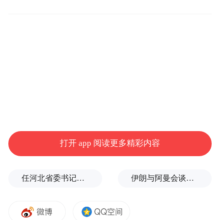
空间。基于国内积淀的能力，老板电器的核
心立场很明确：快速切入全球主流市场。凭
借深厚的技术积淀、强大的制造能力及覆盖
超5000万家庭的用户基础，老板电器拥有了
走向全球的坚实底气。
华人市场只是老板电器出海的一个切入点，
而非全部。“主流市场本身就包含华人，而且
如今的华人也在购买主流市场的产品，我们
打开 app 阅读更多精彩内容
不能将华人市场与全球主流市场割裂开来。”
这一认知，决定了老板电器的出海布局并非
任河北省委书记后，罗文首次调研
伊朗与阿曼会谈最新细节曝光
局限于小众圈层，而是瞄准全球各区域的主
流消费需求。截至目前，老板电器已进驻全
球40多个国家及地区，品牌的全球版图持续