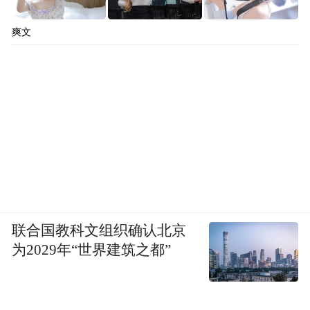
从国内厨电市场的领军者，到全球高端厨电
爽文
市场的竞逐者，老板电器的出海之路，始终
坚持长期主义。品牌出海并非一蹴而就，面
临着文化差异、品牌认知、组织人才等诸多
挑战，但老板电器始终坚持做“难而正确的
事”：通过文化适应打造本土化产品，建立本
地化的服务网络，持续投入AI烹饪与创新科
技保持产品领先，借助高端展会、体育营销
提升海外品牌知名度。
联合国教科文组织确认北京
为2029年“世界建筑之都”
未来，老板电器将继续深耕海外市场，发力
跨境电商渠道，同时探索海外本地化供应链
体系建设，以“海外事业合伙人”模式赋能全