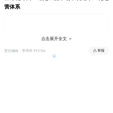
营体系
点击展开全文
举报
责任编辑：李伟华 PSY304
谈及老板电器出海的初衷，这既是顺应市场
发展趋势的必然选择，也是企业实现高质量
发展的必经之路。国内厨电市场的存量竞争
愈发激烈，而全球厨电市场仍有广阔的发展