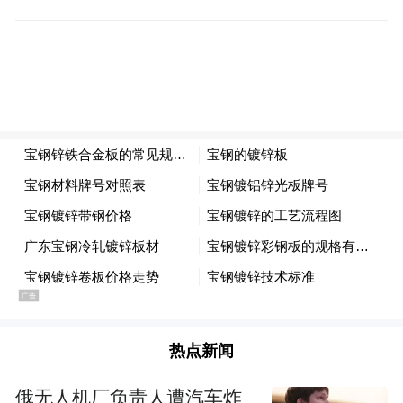
有了清晰的全球布局，如何真正落地成为关
键。老板电器摒弃了单纯的产品输出思维，
转而以本土化沟通深入海外用户生活。从初
期的出口贸易，到品牌代理模式积累市场经
验，再到如今在重点市场设立子公司、招募
本土团队，老板电器逐步实现了从“走出去”
到“走进去”的转变。
特别是在海外组织模式探索上，老板电器精
准把握中国厨电全球化的核心痛点与全球市
场的多元需求，创新性地推出了“海外事业合
热点新闻
伙人”模式。该模式将“利益共享、风险共
担、成果共创”的逻辑注入全球布局，通过本
俄无人机厂负责人遭汽车炸