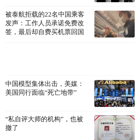
被泰航拒载的22名中国乘客
发声：工作人员承诺免费改
签，最后却自费买机票回国
针对北美厨房开发的全新套系产品
中国模型集体出击，美媒：
针对不同区域的烹饪习惯与消费需求，老板
美国同行面临“死亡地带”
电器推进了深度的本土化产品改造。在中国
台湾市场，搭载105℃光焱高温烘干技术的老
板洗碗机成功落地，超高温灭活实现根源性
“私自评大师的机构”，也被
杀菌，同时做到高效烘干，既满足了当地消
撤了
费者对餐具清洁与健康的需求，更以创新技