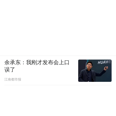
球合作伙伴。老板电器的出海愿景清晰而坚
定：从“华人首选”迈向“全球信赖”的高端厨
电品牌，成为引领烹饪生活变革的百年企
业。而这背后，是中国厨电品牌以产品力为
核，以文化为桥，在全球市场书写中国智造
的全新篇章。
余承东：我刚才发布会上口
“特别声明：以上作品内容(包括在内的视频、图片或音
误了
频)为凤凰网旗下自媒体平台“大风号”用户上传并发
江南都市报
布，本平台仅提供信息存储空间服务。
Notice: The content above (including the videos,
pictures and audios if any) is uploaded and posted
by the user of Dafeng Hao, which is a social media
platform and merely provides information storage
space services.”