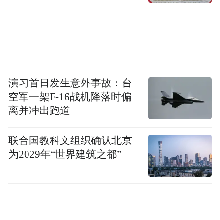
术带来了超出预期的使用体验。在北美市
场，针对开放式厨房油烟扩散快、噪音容忍
度低的痛点，推出搭载AI智感恒吸系统的全
新一代大吸力油烟机，兼顾强劲油烟性能与
超低噪音表现。在欧美市场，面向多灶同步
演习首日发生意外事故：台
烹饪的习惯，开发四眼甚至五眼燃气灶具，
空军一架F-16战机降落时偏
离并冲出跑道
支持独立火力精准调控；为匹配西式烘焙对
空间与温控的严苛标准，定制36英寸以上大
联合国教科文组织确认北京
容量嵌入式蒸烤一体机，实现精准控温与多
为2029年“世界建筑之都”
层同烤。以产品为桥，老板电器高效连接全
球用户，持续推动品牌力渗透。
烹饪
文化融合
：
以美食为纽带
，重塑全球生