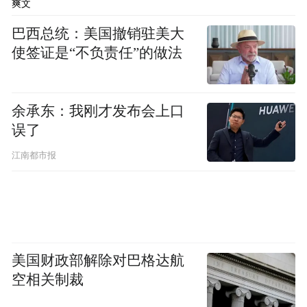
爽文
巴西总统：美国撤销驻美大
目前，老板电器布局杭州、深圳、加州等全
使签证是“不负责任”的做法
球多个研发中心，手握7000多项核心技术专
利，主导并参与160多项国内外行业标准的制
定，这些硬实力成为产品创新的坚实后盾。
余承东：我刚才发布会上口
充分发挥在研发生产制造上的核心优势，老
误了
板电器不仅满足消费者当下的需求，更要用
江南都市报
科技超越预期，让全球消费者享受到中国科
技带来的产品变革。
美国财政部解除对巴格达航
空相关制裁