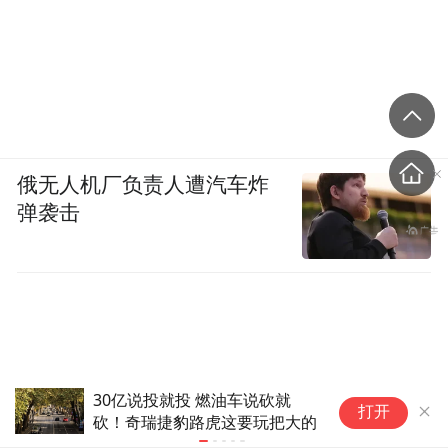
俄无人机厂负责人遭汽车炸
弹袭击
科兴集团副总裁孟伟宁：中国疫苗出海需
被
打开
要在主流市场建立信任
魔
用