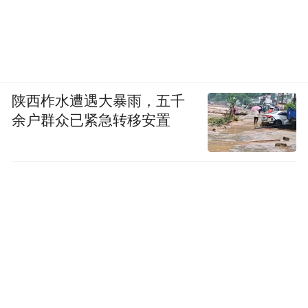
陕西柞水遭遇大暴雨，五千
余户群众已紧急转移安置