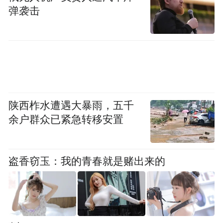
地社群运营、线下体验等方式倾听消费者心
弹袭击
声，让品牌与消费者的沟通更具温度。尽管
面临品牌认知度低、本地渠道复杂等挑战，
这一模式仍有效激发了合作伙伴的积极性，
加速了本土化进程。
品牌力构建：以硬核产品，链接全球用户需
陕西柞水遭遇大暴雨，五千
余户群众已紧急转移安置
求
在海外市场的品牌建设中，老板电器有着自
盗香窃玉：我的青春就是赌出来的
己的独到理解：“在海外，品牌是产品和消费
者进行交流的能力，是满足消费者需求的综
合体现。”这一认知背后，是数十年如一日在
研发、生产、制造上的深耕。