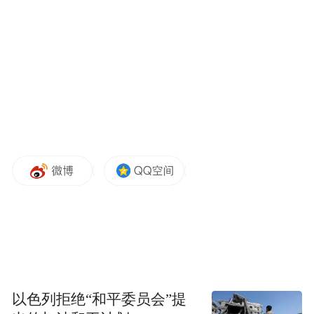
知名设计师参加广州罗浮宫主题设计论坛
广州罗浮宫B端导购如何解决痛点？
广州罗浮宫B端导购服务，包含了设计方案前
置性拆解、材料品牌匹配初筛、统一邮寄样
板和产品资料、后续项目深化落地的时效和
品质保障等。该服务的导购商家需要经过3-6
个月的设计美学、家装建材、家具选材等各
类培训才上岗，其中不乏有设计师从业背
以色列拒绝“和平委员会”提
景，服务过一线业主和操盘过样板房的实战