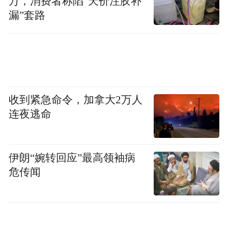
万，消费者称陷“天价注胶补
B端导购服务三大亮点：省时 省心 省事
漏”套路
房地产商的痛点在于批量采购、严格控制预
算及整体效果，这需要更专业更熟悉方案的
团队。选择B端导购服务，设计师只要提供图
纸、尺寸和预算，罗浮宫团队拆解主材细节
收到紧急命令，加拿大2万人
和费用范围，根据拆解后的主材细节，快速
连夜逃命
匹配到响应品牌，预约到店就可直接选材，
非常省时。
伊朗“婉转回应”最高领袖病
危传闻
家居家装作为绝大数行业中最复杂最繁琐的
产品，广州罗浮宫有底气推出，能够在业界
推出，缘于罗浮宫品牌的强大实力。