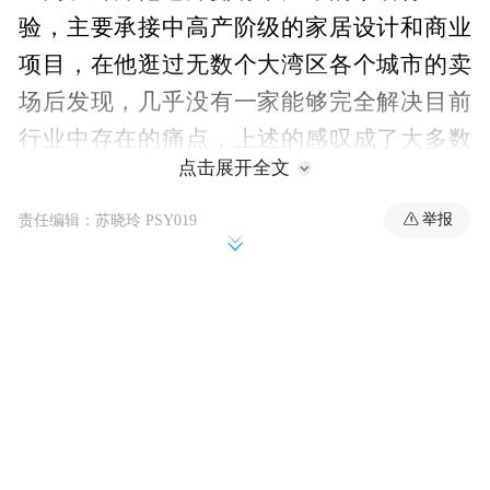
验，主要承接中高产阶级的家居设计和商业
项目，在他逛过无数个大湾区各个城市的卖
场后发现，几乎没有一家能够完全解决目前
行业中存在的痛点，上述的感叹成了大多数
点击展开全文
设计师的共鸣。
举报
责任编辑：苏晓玲 PSY019
同时，审美的觉醒和意识的提升让买单的业
主在设计时，一定要与众不同，一定要“有我
自己的品味”，千人千面，这让设计师上至方
案构思，下至工地监工，整个过程都要拿出
十八般武艺与业主斗智斗勇。最后，能够被
认可的设计价值仅仅是一笔迟到几个月冰冷
的转账。