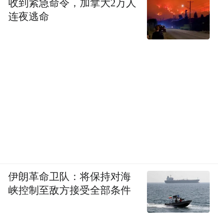
已成为设计师和房地产商一站式选材购物、
收到紧急命令，加拿大2万人
设计价值展现平台、生活美学、艺术观展等
连夜逃命
最佳打卡地。
一个优秀的项目，从接单到创作成品，考验
的是团队合作的实力。如今，设计师们已经
懂得利用市场上的专业团队来提升效率。据
广州罗浮宫相关人员介绍，广州罗浮宫推出
的B端导购服务，凭借其独特的赋能价值和高
效执行的专业团队，在行业中具备一定优
势。作为亚洲地区最大的家居中心之一，广
伊朗革命卫队：将保持对海
州罗浮宫致力于成为设计师们的理想合作伙
峡控制至敌方接受全部条件
伴。