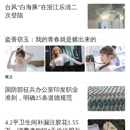
罗浮宫，家居展馆目前已开设有17个，8种主
台风“白海豚”在浙江乐清二
次登陆
流风格，除了家居全空间，整装定制从设
计、材料、施工到交钥匙，也能一次性提供
服务。设计师和房地产商们可以在这一藏宝
盗香窃玉：我的青春就是赌出来的
库里精确找到所需产品，快速实现给业主的
交付成果。
广州罗浮宫面向C端用户提供了全国免费送货
爽文
安装和建立了诚信物流联盟，并可追踪每一
国防部征兵办公室印发职业
单物流，实现全程监督和100%回访。B端导
准则，明确25条道德规范
购服务将考虑应用或延伸该系统，让家具建
材这类大宗商品也能像收简单快递一样得心
应手。
4.2平卫生间补漏注胶花1.55