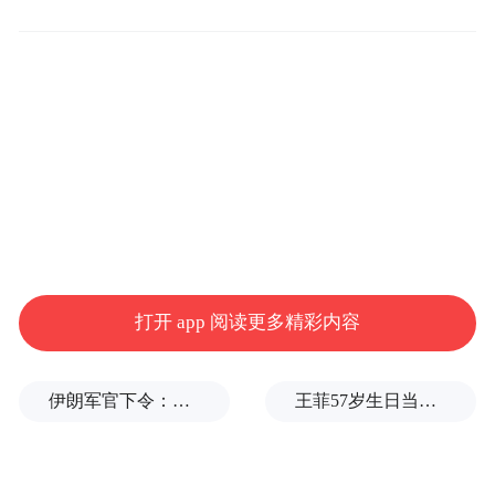
广州罗浮宫知悉从业人员和设计师的痛点，
于近期首创了设计师/房地产商尊享导购服
务，简称“B端导购服务”，该服务是面向设计
师/房地产商，提供的VIP一对一导购服务，
可以大量省去渠道客户的时间和工作量，让
项目更高效更完整地落地。
打开 app 阅读更多精彩内容
伊朗军官下令：如果美军踏上我国领土，就砍掉他们脚！
王菲57岁生日当天，谢霆锋隔空说3次生日快乐