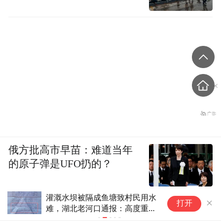
格外拥挤......
给它们分类
有人机智的
：有少女心INS风（粉
色梦幻物品居多）、轻奢INS风（黄铜物品、
极简物品居多）、清新INS风（假绿植、流苏
物品居多）......
这真的是在好好生活吗？
俄方批高市早苗：难道当年
的原子弹是UFO扔的？
灌溉水坝被隔成鱼塘致村民用水
凤
打开
难，湖北老河口通报：高度重
力
视，已成立联合调查组