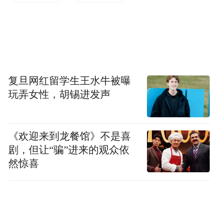
复旦网红留学生王水牛被曝
玩弄女性，胡锡进发声
《欢迎来到龙餐馆》不是喜
剧，但让“骗”进来的观众依
然惊喜
在某书上搜“INS风装修”，笔记高达8万余