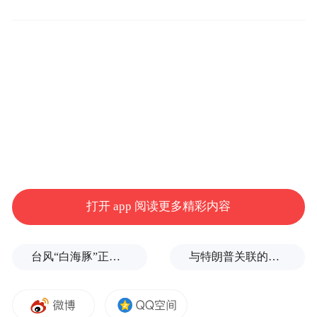
再见了，忍受了十几年的装修风格。迫不及
待和这种生活告别，以装出“土味爸妈风格的
家”为耻；翻INS，逛各个博主的家，励志要
打开 app 阅读更多精彩内容
装出一个真正属于自己风格的家。
台风“白海豚”正式登陆
与特朗普关联的美石油公司拟在格陵兰岛钻探，岛政府强烈警告