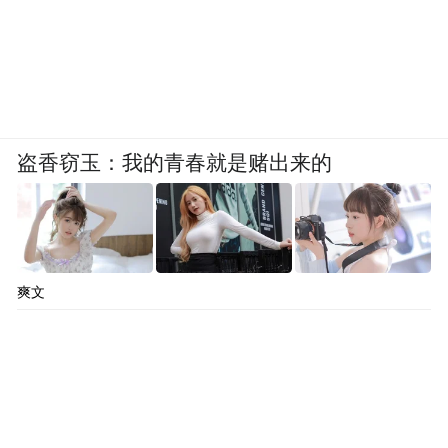
盗香窃玉：我的青春就是赌出来的
比如上图，艳俗的色彩搭配，为什么会被误
解成这样？
可以这样理解：无数个“INS风的家”被送上船
准备运往中国，在一次颠簸的海运冲散得支
爽文
离破碎，很多物件被冲到岸边，岸边的小孩
子们拿着这些带有INS元素的物件进行随意排
组成了一个个本土化INS风的家，
列组合......
没想到竟然风靡开来～