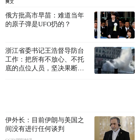
爽文
网红款。如今三、四线小城市里的咖啡馆，
俄方批高市早苗：难道当年
都难逃所谓的INS风的“洗礼”，可见年轻人们
的原子弹是UFO扔的？
多么沉迷这种风格。
01
INS上的INS风
浙江省委书记王浩督导防台
工作：把所有不放心、不托
小编经常在INS上逛来逛去，认为INS风的
底的点位人员，坚决果断转
应该是看似不食人间烟火、其实却很爱
家，
移到位
生活的样子。
# 极简干净、明亮高级是INS风的基础
伊外长：目前伊朗与美国之
间没有进行任何谈判