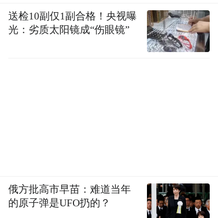
不如说是用来展示。
送检10副仅1副合格！央视曝
光：劣质太阳镜成“伤眼镜”
所以想要拥有这种INS风，家的面积不能太
小，否则无法打造出空旷极简感，处处都有
杂物的家，势必和INS风说拜拜了。
俄方批高市早苗：难道当年
的原子弹是UFO扔的？