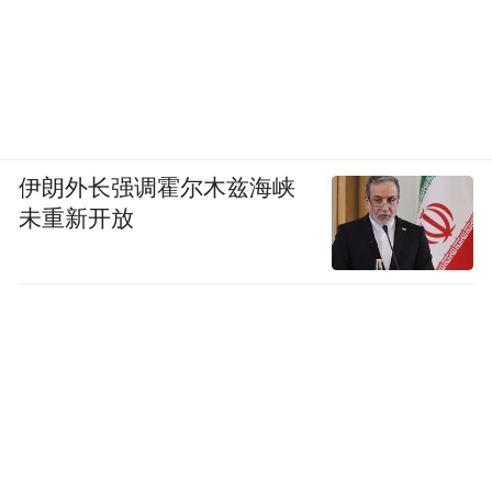
不管是厨房的收纳，还是客厅、卧室的收
纳，基本都是开放式，将美好的物品摆放出
来，让家更有生活的气息。
INS风给人的直观印象：
绿植是很好的家居
伊朗外长强调霍尔木兹海峡
装饰品。
未重新开放
要将美好的物品，都摆放出来。自
己DIY家具，也能很INS。
02
“水土不服”的本土INS风