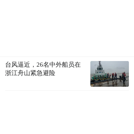
台风逼近，26名中外船员在
浙江舟山紧急避险
高挑的层高，搭配Flos这款吊灯，也不会觉
得压抑。家具多为低饱和度的颜色，搭配处
处的光源，令人感觉很安逸。